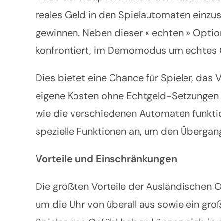
reales Geld in den Spielautomaten einzu
gewinnen. Neben dieser « echten » Optio
konfrontiert, im Demomodus um echtes G
Dies bietet eine Chance für Spieler, das 
eigene Kosten ohne Echtgeld-Setzungen z
wie die verschiedenen Automaten funktio
spezielle Funktionen an, um den Übergang 
Vorteile und Einschränkungen
Die größten Vorteile der Ausländischen O
um die Uhr von überall aus sowie ein gr