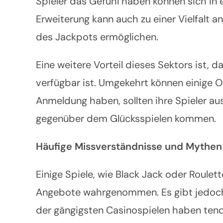
Spieler das Gefühl haben können sich in 
Erweiterung kann auch zu einer Vielfalt 
des Jackpots ermöglichen.
Eine weitere Vorteil dieses Sektors ist,
verfügbar ist. Umgekehrt können einige O
Anmeldung haben, sollten ihre Spieler au
gegenüber dem Glücksspielen kommen.
Häufige Missverständnisse und Mythen
Einige Spiele, wie Black Jack oder Roulet
Angebote wahrgenommen. Es gibt jedoch e
der gängigsten Casinospielen haben tenden