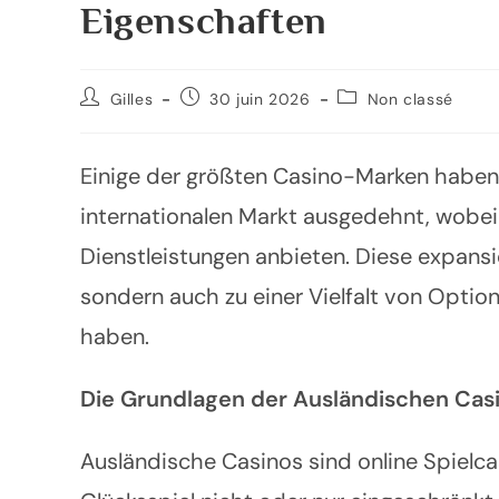
Eigenschaften
Gilles
30 juin 2026
Non classé
Einige der größten Casino-Marken haben s
internationalen Markt ausgedehnt, wobei s
Dienstleistungen anbieten. Diese expansion
sondern auch zu einer Vielfalt von Opti
haben.
Die Grundlagen der Ausländischen Cas
Ausländische Casinos sind online Spielca