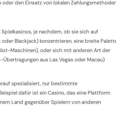
 oder den Einsatz von lokalen Zahlungsmethoden
Spielkasinos, je nachdem, ob sie sich auf
 oder Blackjack) konzentrieren, eine breite Palett
Slot-Maschinen), oder sich mit anderen Art der
no-Übertragungen aus Las Vegas oder Macau)
rauf spezialisiert, nur bestimmte
ispiel dafür ist ein Casino, das eine Plattform
s einem Land gegenüber Spielern von anderen