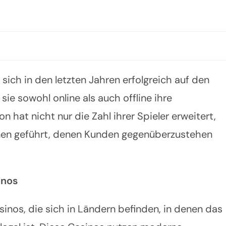
ich in den letzten Jahren erfolgreich auf den
ie sowohl online als auch offline ihre
 hat nicht nur die Zahl ihrer Spieler erweitert,
onen geführt, denen Kunden gegenüberzustehen
inos
sinos, die sich in Ländern befinden, in denen das