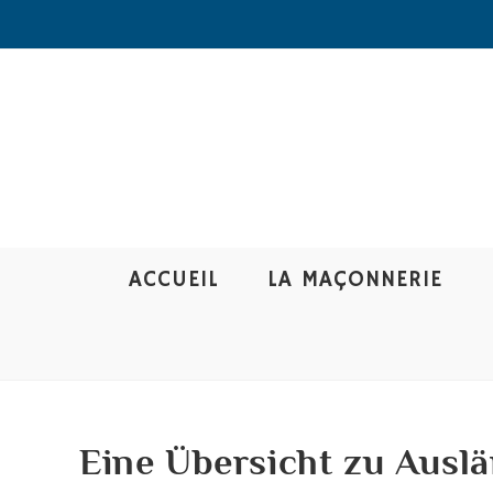
ACCUEIL
LA MAÇONNERIE
Eine Übersicht zu Ausl