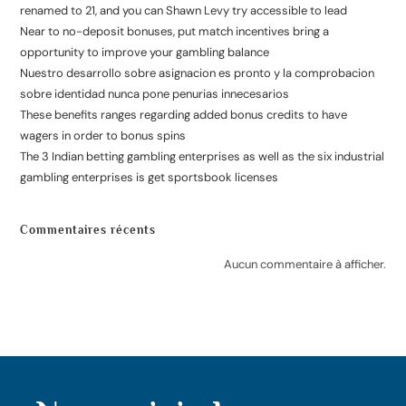
renamed to 21, and you can Shawn Levy try accessible to lead
Near to no-deposit bonuses, put match incentives bring a
opportunity to improve your gambling balance
Nuestro desarrollo sobre asignacion es pronto y la comprobacion
sobre identidad nunca pone penurias innecesarios
These benefits ranges regarding added bonus credits to have
wagers in order to bonus spins
The 3 Indian betting gambling enterprises as well as the six industrial
gambling enterprises is get sportsbook licenses
Commentaires récents
Aucun commentaire à afficher.