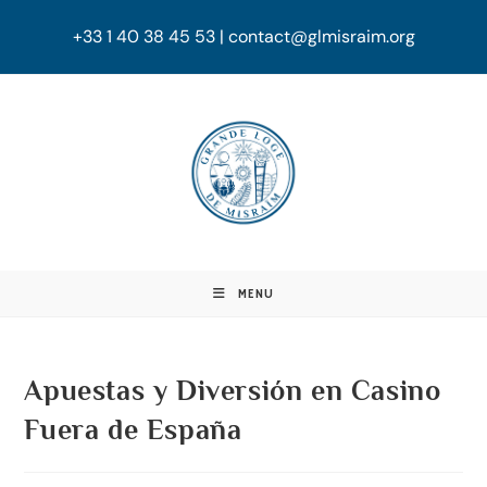
+33 1 40 38 45 53 | contact@glmisraim.org
MENU
Apuestas y Diversión en Casino
Fuera de España