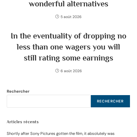
wonderful alternatives
5 août 2026
In the eventuality of dropping no
less than one wagers you will
still rating some earnings
6 août 2026
Rechercher
RECHERCHER
Articles récents
Shortly after Sony Pictures gotten the film, it absolutely was