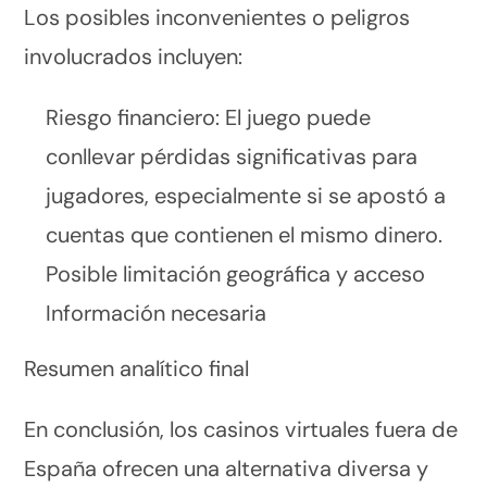
Los posibles inconvenientes o peligros
involucrados incluyen:
Riesgo financiero: El juego puede
conllevar pérdidas significativas para
jugadores, especialmente si se apostó a
cuentas que contienen el mismo dinero.
Posible limitación geográfica y acceso
Información necesaria
Resumen analítico final
En conclusión, los casinos virtuales fuera de
España ofrecen una alternativa diversa y