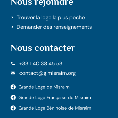
Nous rejoindre
Trouver la loge la plus poche
Demander des renseignements
Nous contacter
+33 1 40 38 45 53
contact@glmisraim.org
Grande Loge de Misraim
Grande Loge Française de Misraim
Grande Loge Béninoise de Misraim