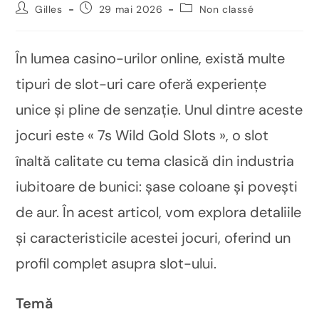
Gilles
29 mai 2026
Non classé
În lumea casino-urilor online, există multe
tipuri de slot-uri care oferă experiențe
unice și pline de senzație. Unul dintre aceste
jocuri este « 7s Wild Gold Slots », o slot
înaltă calitate cu tema clasică din industria
iubitoare de bunici: șase coloane și povești
de aur. În acest articol, vom explora detaliile
și caracteristicile acestei jocuri, oferind un
profil complet asupra slot-ului.
Temă