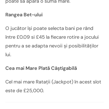
poate să apară o sumă mare.
Rangea Bet-ului
O jucător își poate selecta bani pe rând
între £0.09 si £45 la fiecare rotire a jocului
pentru a se adapta nevoii și posibilităților
lui.
Cea mai Mare Plată Câștigabilă
Cel mai mare Ratații (Jackpot) în acest slot
este de £25,000.