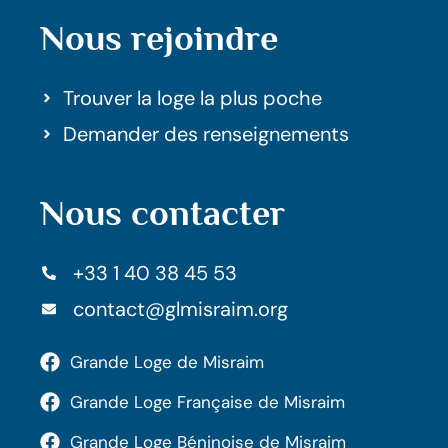
Nous rejoindre
Trouver la loge la plus poche
Demander des renseignements
Nous contacter
+33 1 40 38 45 53
contact@glmisraim.org
Grande Loge de Misraim
Grande Loge Française de Misraim
Grande Loge Béninoise de Misraim