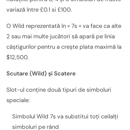
variază între £0.1 si £100.
O Wild reprezentată în « 7s » va face ca alte
2 sau mai multe jucători să apară pe linia
câștigurilor pentru a crește plata maximă la
$12,500.
Scutare (Wild) și Scatere
Slot-ul conține două tipuri de simboluri
speciale:
Simbolul Wild 7s va substitui toți ceilalți
simboluri pe rând