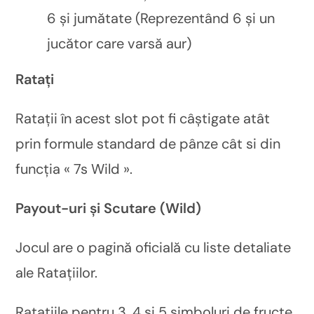
6 și jumătate (Reprezentând 6 și un
jucător care varsă aur)
Ratați
Ratații în acest slot pot fi câștigate atât
prin formule standard de pânze cât si din
funcția « 7s Wild ».
Payout-uri și Scutare (Wild)
Jocul are o pagină oficială cu liste detaliate
ale Ratațiilor.
Ratațiile pentru 3, 4 și 5 simboluri de fructe