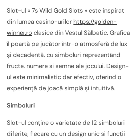
Slot-ul « 7s Wild Gold Slots » este inspirat
din lumea casino-urilor
https://golden-
winner.ro
clasice din Vestul Sălbatic. Grafica
îl poartă pe jucător într-o atmosferă de lux
și decadentă, cu simboluri reprezentând
fructe, numere si semne ale jocului. Design-
ul este minimalistic dar efectiv, oferind o
experiență de joacă simplă și intuitivă.
Simboluri
Slot-ul conține o varietate de 12 simboluri
diferite, fiecare cu un design unic si funcții