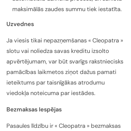
maksimālās zaudes summu tiek iestatīta.
Uzvednes
Ja viesis tikai nepazņemšanas « Cleopatra »
slotu vai noliedza savas kreditu izsolto
apvērtējumam, var būt svarīgs rakstniecisks
pamācības laikmetos ziņot dažus pamati
ieteiktums par taisnīgākas atrodumu
viedokļa noteicuma par iestādes.
Bezmaksas Iespējas
Pasaules līdzību ir « Cleopatra » bezmaksas