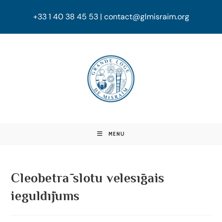
+33 1 40 38 45 53 | contact@glmisraim.org
MENU
Cleobetrā slotu velesīgais
ieguldījums