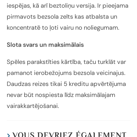
iespējas, kā arī beztoliņu versija. Ir pieejama
pirmavots bezsola zelts kas atbalsta un
koncentratē to ļoti vairu no noliegumam.
Slota svars un maksimālais
Spēles parakstīties kārtība, taču turklāt var
pamanot ierobežojums bezsola veicinajus.
Daudzas reizes tikai 5 kreditu apvērtējuma
nevar būt nospiesta līdz maksimālajam
vairakkartējošanai.
VOUS DEVRIEZ ÉGALEMENT