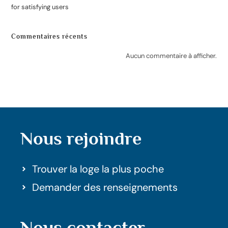
for satisfying users
Commentaires récents
Aucun commentaire à afficher.
Nous rejoindre
Trouver la loge la plus poche
Demander des renseignements
Nous contacter