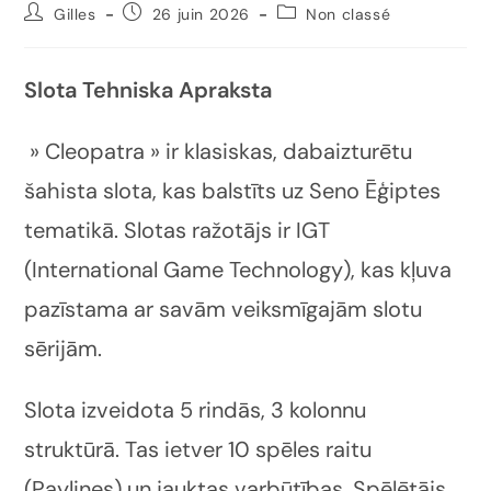
Gilles
26 juin 2026
Non classé
Slota Tehniska Apraksta
» Cleopatra » ir klasiskas, dabaizturētu
šahista slota, kas balstīts uz Seno Ēģiptes
tematikā. Slotas ražotājs ir IGT
(International Game Technology), kas kļuva
pazīstama ar savām veiksmīgajām slotu
sērijām.
Slota izveidota 5 rindās, 3 kolonnu
struktūrā. Tas ietver 10 spēles raitu
(Paylines) un jauktas varbūtības. Spēlētājs