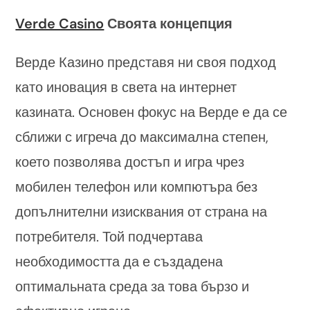
Verde Casino
Своята концепция
Верде Казино представя ни своя подход
като иновация в света на интернет
казината. Основен фокус на Верде е да се
сближи с игреча до максимална степен,
което позволява достъп и игра чрез
мобилен телефон или компютъра без
допълнителни изисквания от страна на
потребителя. Той подчертава
необходимостта да е създадена
оптимальната среда за това бързо и