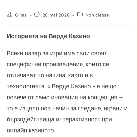
Gilles
28 mai 2026
Non classé
Историята на Верде Казино
Всеки пазар за игри има свои своят
специфични произведения, които се
отличават по начина, както и в
технологията. « Верде Казино » е нещо
повече от само иновация на концепция –
то е изцяло нов начин за гледане, играни и
бързодействаща интерактивност при
онлайн казиното.