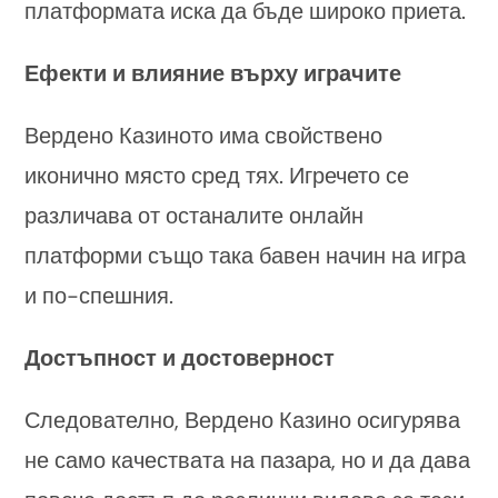
платформата иска да бъде широко приета.
Ефекти и влияние върху играчите
Вердено Казиното има свойствено
иконично място сред тях. Игречето се
различава от останалите онлайн
платформи също така бавен начин на игра
и по-спешния.
Достъпност и достоверност
Следователно, Вердено Казино осигурява
не само качествата на пазара, но и да дава