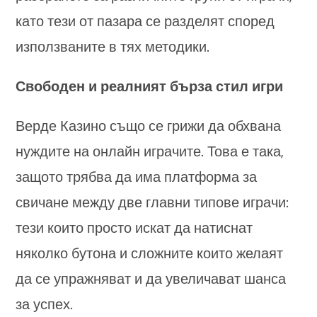
като тези от пазара се разделят според
използваните в тях методики.
Свободен и реалният бърза стил игри
Верде Казино също се грижи да обхвана
нуждите на онлайн играчите. Това е така,
защото трябва да има платформа за
свичане между две главни типове играчи:
тези които просто искат да натиснат
няколко бутона и сложните които желаят
да се упражняват и да увеличават шанса
за успех.