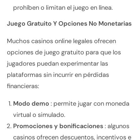
prohíben o limitan el juego en línea.
Juego Gratuito Y Opciones No Monetarias
Muchos casinos online legales ofrecen
opciones de juego gratuito para que los
jugadores puedan experimentar las
plataformas sin incurrir en pérdidas
financieras:
Modo demo
: permite jugar con moneda
virtual o simulado.
Promociones y bonificaciones
: algunos
casinos ofrecen descuentos, incentivos e