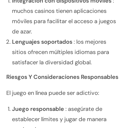
Integración con dispositivos móviles
:
muchos casinos tienen aplicaciones
móviles para facilitar el acceso a juegos
de azar.
Lenguajes soportados
: los mejores
sitios ofrecen múltiples idiomas para
satisfacer la diversidad global.
Riesgos Y Consideraciones Responsables
El juego en línea puede ser adictivo:
Juego responsable
: asegúrate de
establecer límites y jugar de manera