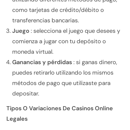
como tarjetas de crédito/débito o
transferencias bancarias.
Juego
: selecciona el juego que desees y
comienza a jugar con tu depósito o
moneda virtual.
Ganancias y pérdidas
: si ganas dinero,
puedes retirarlo utilizando los mismos
métodos de pago que utilizaste para
depositar.
Tipos O Variaciones De Casinos Online
Legales