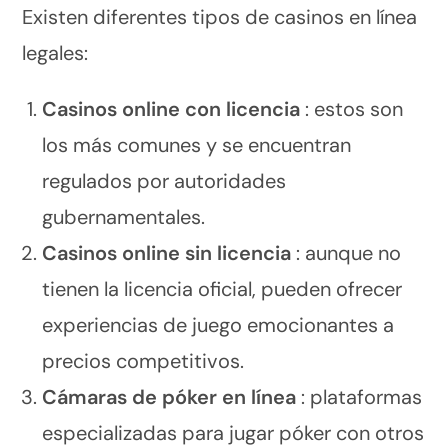
Existen diferentes tipos de casinos en línea
legales:
Casinos online con licencia
: estos son
los más comunes y se encuentran
regulados por autoridades
gubernamentales.
Casinos online sin licencia
: aunque no
tienen la licencia oficial, pueden ofrecer
experiencias de juego emocionantes a
precios competitivos.
Cámaras de póker en línea
: plataformas
especializadas para jugar póker con otros