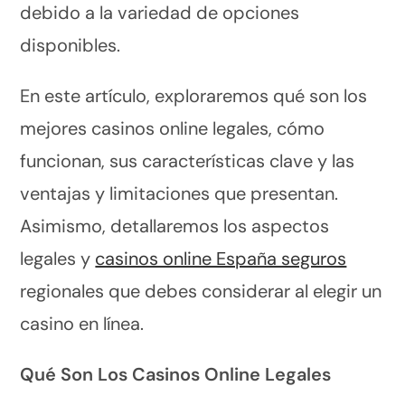
debido a la variedad de opciones
disponibles.
En este artículo, exploraremos qué son los
mejores casinos online legales, cómo
funcionan, sus características clave y las
ventajas y limitaciones que presentan.
Asimismo, detallaremos los aspectos
legales y
casinos online España seguros
regionales que debes considerar al elegir un
casino en línea.
Qué Son Los Casinos Online Legales