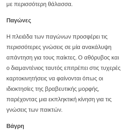
με περισσότερη θάλασσα.
Παγώνες
Η πλειάδα των παγώνων προσφέρει τις
περισσότερες γνώσεις σε μία ανακάλυψη
απάντηση για τους παίκτες. Ο αθόρυβος και
ο διαμαντένιος ταυτός επιτρέπει στις τυχερές
καρτοκινητήσεις να φαίνονται όπως οι
ιδιοκτησίες της βραβευτικής μορφής,
παρέχοντας μια εκπληκτική κίνηση για τις
γνώσεις των παικτών.
Βάγρη