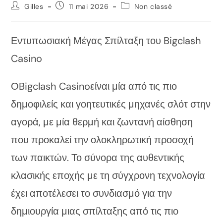
Gilles
11 mai 2026
Non classé
Εντυπωσιακή Μέγας Σπίλταξη του Bigclash
Casino
ΟBigclash Casinoείναι μία από τις πιο
δημοφιλείς και γοητευτικές μηχανές σλότ στην
αγορά, με μία θερμή και ζωντανή αίσθηση
που προκαλεί την ολοκληρωτική προσοχή
των παικτών. Το σύνορα της αυθεντικής
κλασικής εποχής με τη σύγχρονη τεχνολογία
έχει αποτέλεσει το συνδιασμό για την
δημιουργία μιας σπίλταξης από τις πιο