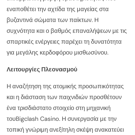
εναποθέτει την αχτίδα της μαγείας στα
βυζαντινά σώματα των παίκτων. Η
συχνότητα και ο βαθμός επαναλήψεων με τις
σπαρτικές ενέργειες παρέχει τη δυνατότητα
για μεγάλης κερδοφόρου μισθωσύνου.
Λειτουργίες Πλεονασμού
Η αναζήτηση της ατομικής προσωπικότητας
και η διάσταση των παιχνιδιών προσθέτουν
ένα τρισδιάστατο στοιχείο στη μηχανική
τουBigclash Casino. Η συνεργασία με την
τοπική γνώριμη ανεξίτηλη σκέψη ανακατεύει