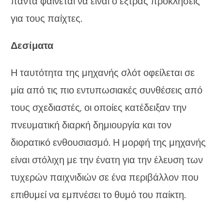
πάντα φαίνεται να είναι ο έξτρας προκλήσεις
για τους παίχτες.
Δεσίματα
Η ταυτότητα της μηχανής σλότ οφείλεται σε
μία από τις πιο εντυπωσιακές συνθέσεις από
τους σχεδιαστές, οι οποίες κατέδειξαν την
πνευματική διαρκή δημιουργία και τον
διορατικό ενθουσιασμό. Η μορφή της μηχανής
είναι στόλιχη με την ένατη για την έλευση των
τυχερών παιχνιδιών σε ένα περιβάλλον που
επιθυμεί να εμπνέσει το θυμό του παίκτη.