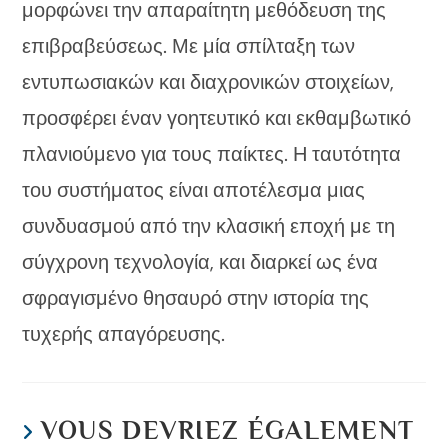
μορφώνει την απαραίτητη μεθόδευση της
επιβραβεύσεως. Με μία σπίλταξη των
εντυπωσιακών και διαχρονικών στοιχείων,
προσφέρει έναν γοητευτικό και εκθαμβωτικό
πλανιούμενο για τους παίκτες. Η ταυτότητα
του συστήματος είναι αποτέλεσμα μιας
συνδυασμού από την κλασική εποχή με τη
σύγχρονη τεχνολογία, και διαρκεί ως ένα
σφραγισμένο θησαυρό στην ιστορία της
τυχερής απαγόρευσης.
VOUS DEVRIEZ ÉGALEMENT