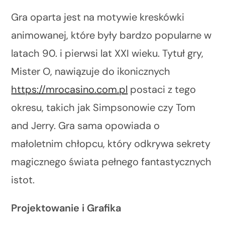
Gra oparta jest na motywie kreskówki
animowanej, które były bardzo popularne w
latach 90. i pierwsi lat XXI wieku. Tytuł gry,
Mister O, nawiązuje do ikonicznych
https://mrocasino.com.pl
postaci z tego
okresu, takich jak Simpsonowie czy Tom
and Jerry. Gra sama opowiada o
małoletnim chłopcu, który odkrywa sekrety
magicznego świata pełnego fantastycznych
istot.
Projektowanie i Grafika