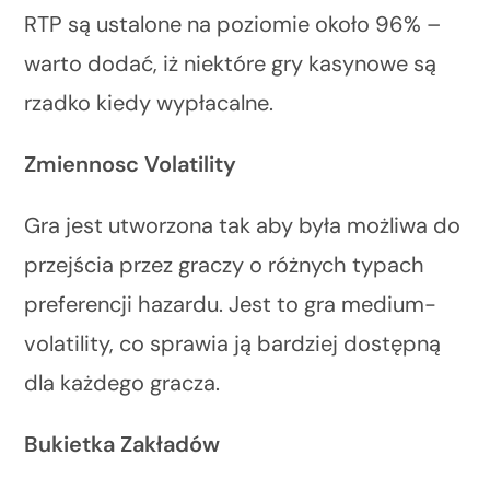
RTP są ustalone na poziomie około 96% –
warto dodać, iż niektóre gry kasynowe są
rzadko kiedy wypłacalne.
Zmiennosc Volatility
Gra jest utworzona tak aby była możliwa do
przejścia przez graczy o różnych typach
preferencji hazardu. Jest to gra medium-
volatility, co sprawia ją bardziej dostępną
dla każdego gracza.
Bukietka Zakładów