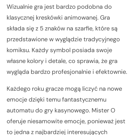
Wizualnie gra jest bardzo podobna do
klasycznej kreskówki animowanej. Gra
składa się z 5 znaków na szarfie, które są
przedstawione w wyglądzie tradycyjnego
komiksu. Każdy symbol posiada swoje
własne kolory i detale, co sprawia, że gra
wygląda bardzo profesjonalnie i efektownie.
Każdego roku gracze mogą liczyć na nowe
emocje dzięki temu fantastycznemu
automatu do gry kasynowego. Mister O
oferuje niesamowite emocje, ponieważ jest
to jedna z najbardziej interesujących