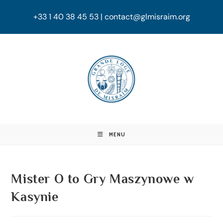
+33 1 40 38 45 53 | contact@glmisraim.org
MENU
Mister O to Gry Maszynowe w
Kasynie