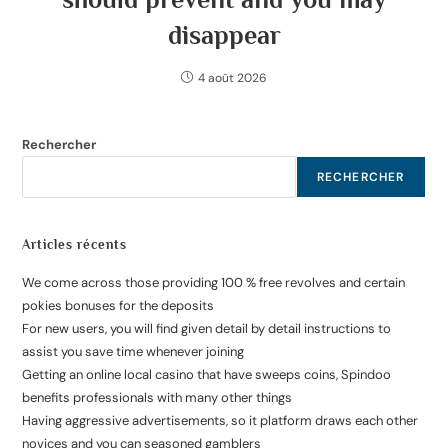
disappear
4 août 2026
Rechercher
RECHERCHER
Articles récents
We come across those providing 100 % free revolves and certain
pokies bonuses for the deposits
For new users, you will find given detail by detail instructions to
assist you save time whenever joining
Getting an online local casino that have sweeps coins, Spindoo
benefits professionals with many other things
Having aggressive advertisements, so it platform draws each other
novices and you can seasoned gamblers