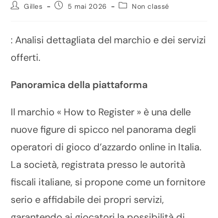
Gilles
5 mai 2026
Non classé
: Analisi dettagliata del marchio e dei servizi
offerti.
Panoramica della piattaforma
Il marchio « How to Register » è una delle
nuove figure di spicco nel panorama degli
operatori di gioco d’azzardo online in Italia.
La società, registrata presso le autorità
fiscali italiane, si propone come un fornitore
serio e affidabile dei propri servizi,
garantendo ai giocatori la possibilità di