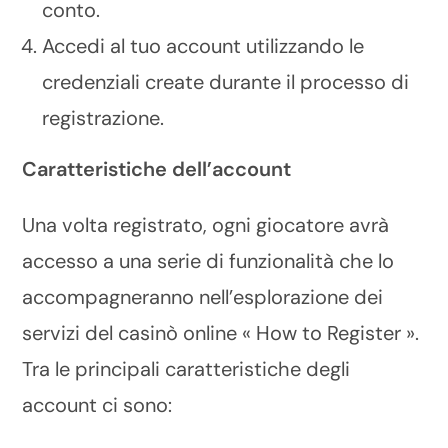
conto.
Accedi al tuo account utilizzando le
credenziali create durante il processo di
registrazione.
Caratteristiche dell’account
Una volta registrato, ogni giocatore avrà
accesso a una serie di funzionalità che lo
accompagneranno nell’esplorazione dei
servizi del casinò online « How to Register ».
Tra le principali caratteristiche degli
account ci sono: