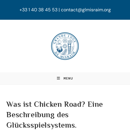
+33 1 40 38 45 53 | contact@glmisraim.org
MENU
Was ist Chicken Road? Eine
Beschreibung des
Glücksspielsystems.