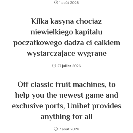
1 août 2026
Kilka kasyna chociaz
niewielkiego kapitalu
poczatkowego dadza ci calkiem
wystarczajace wygrane
27 juillet 2026
Off classic fruit machines, to
help you the newest game and
exclusive ports, Unibet provides
anything for all
7 août 2026