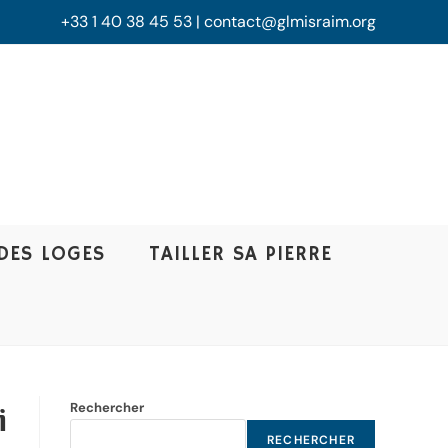
+33 1 40 38 45 53 | contact@glmisraim.org
DES LOGES
TAILLER SA PIERRE
Rechercher
i
RECHERCHER