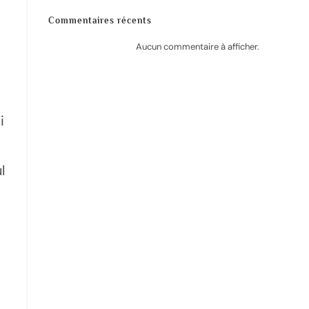
Commentaires récents
Aucun commentaire à afficher.
i
l