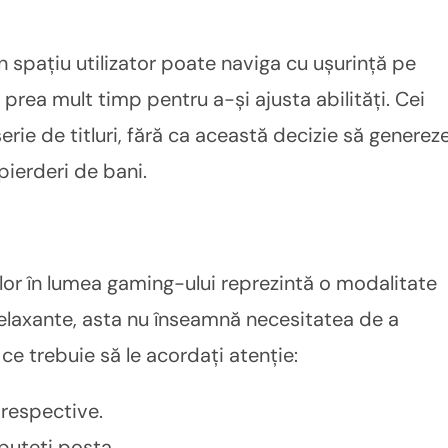
în spațiu utilizator poate naviga cu ușurință pe
prea mult timp pentru a-și ajusta abilități. Cei
rie de titluri, fără ca această decizie să generez
pierderi de bani.
lor în lumea gaming-ului reprezintă o modalitate
elaxante, asta nu înseamnă necesitatea de a
e trebuie să le acordați atenție:
 respective.
 puteți posta.