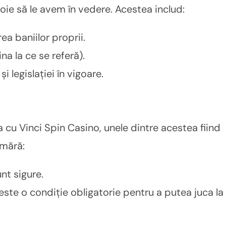
oie să le avem în vedere. Acestea includ:
ea baniilor proprii.
ina la ce se referă).
 legislației în vigoare.
a cu Vinci Spin Casino, unele dintre acestea fiind
umără:
nt sigure.
este o condiție obligatorie pentru a putea juca la