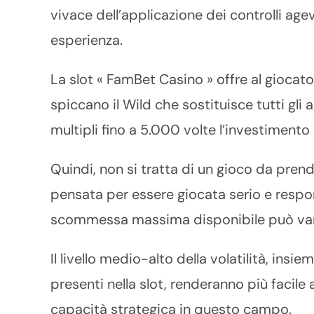
vivace dell’applicazione dei controlli agev
esperienza.
La slot « FamBet Casino » offre al giocato
spiccano il Wild che sostituisce tutti gli a
multipli fino a 5.000 volte l’investimento
Quindi, non si tratta di un gioco da prend
pensata per essere giocata serio e resp
scommessa massima disponibile può variare
Il livello medio-alto della volatilità, insie
presenti nella slot, renderanno più facile
capacità strategica in questo campo.