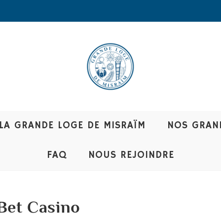
LA GRANDE LOGE DE MISRAÏM
NOS GRAN
FAQ
NOUS REJOINDRE
Bet Casino