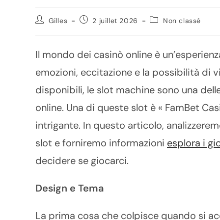
Gilles
2 juillet 2026
Non classé
Il mondo dei casinò online è un’esperienz
emozioni, eccitazione e la possibilità di v
disponibili, le slot machine sono una delle
online. Una di queste slot è « FamBet Casi
intrigante. In questo articolo, analizzere
slot e forniremo informazioni
esplora i g
decidere se giocarci.
Design e Tema
La prima cosa che colpisce quando si acce