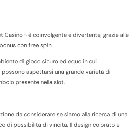
t Casino » è coinvolgente e divertente, grazie alle
 bonus con free spin.
ambiente di gioco sicuro ed equo in cui
i possono aspettarsi una grande varietà di
mbolo presente nella slot.
zione da considerare se siamo alla ricerca di una
o di possibilità di vincita. Il design colorato e