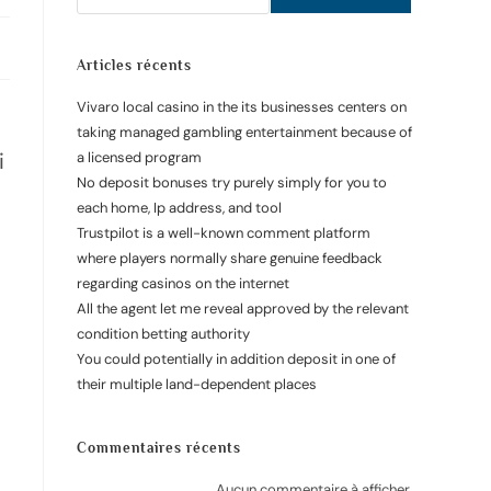
Articles récents
Vivaro local casino in the its businesses centers on
taking managed gambling entertainment because of
i
a licensed program
No deposit bonuses try purely simply for you to
each home, Ip address, and tool
Trustpilot is a well-known comment platform
where players normally share genuine feedback
regarding casinos on the internet
All the agent let me reveal approved by the relevant
condition betting authority
You could potentially in addition deposit in one of
their multiple land-dependent places
Commentaires récents
Aucun commentaire à afficher.