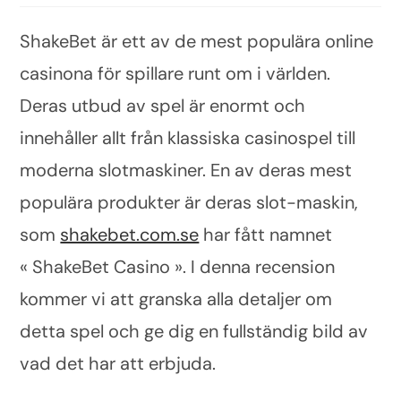
ShakeBet är ett av de mest populära online
casinona för spillare runt om i världen.
Deras utbud av spel är enormt och
innehåller allt från klassiska casinospel till
moderna slotmaskiner. En av deras mest
populära produkter är deras slot-maskin,
som
shakebet.com.se
har fått namnet
« ShakeBet Casino ». I denna recension
kommer vi att granska alla detaljer om
detta spel och ge dig en fullständig bild av
vad det har att erbjuda.