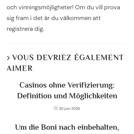
och vinningsmöjligheter! Om du vill prova
sig fram i det är du välkommen att
registrera dig.
VOUS DEVRIEZ ÉGALEMENT
AIMER
Casinos ohne Verifizierung:
Definition und Möglichkeiten
30 juin 2026
Um die Boni nach einbehalten,