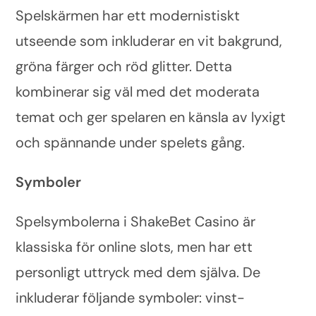
Spelskärmen har ett modernistiskt
utseende som inkluderar en vit bakgrund,
gröna färger och röd glitter. Detta
kombinerar sig väl med det moderata
temat och ger spelaren en känsla av lyxigt
och spännande under spelets gång.
Symboler
Spelsymbolerna i ShakeBet Casino är
klassiska för online slots, men har ett
personligt uttryck med dem själva. De
inkluderar följande symboler: vinst-