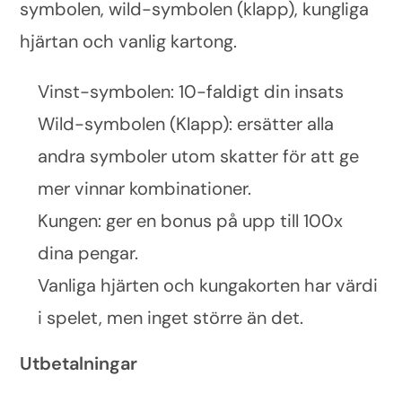
symbolen, wild-symbolen (klapp), kungliga
hjärtan och vanlig kartong.
Vinst-symbolen: 10-faldigt din insats
Wild-symbolen (Klapp): ersätter alla
andra symboler utom skatter för att ge
mer vinnar kombinationer.
Kungen: ger en bonus på upp till 100x
dina pengar.
Vanliga hjärten och kungakorten har värdi
i spelet, men inget större än det.
Utbetalningar