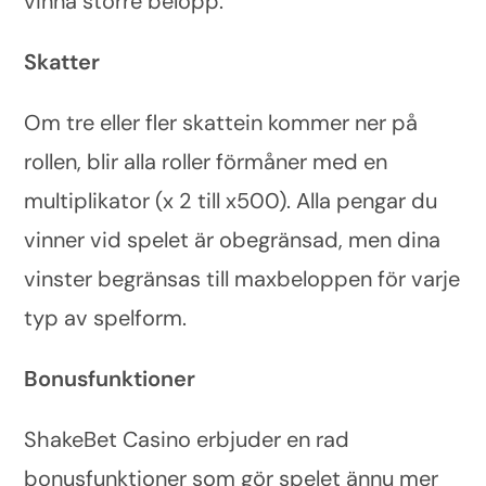
vinna större belopp.
Skatter
Om tre eller fler skattein kommer ner på
rollen, blir alla roller förmåner med en
multiplikator (x 2 till x500). Alla pengar du
vinner vid spelet är obegränsad, men dina
vinster begränsas till maxbeloppen för varje
typ av spelform.
Bonusfunktioner
ShakeBet Casino erbjuder en rad
bonusfunktioner som gör spelet ännu mer