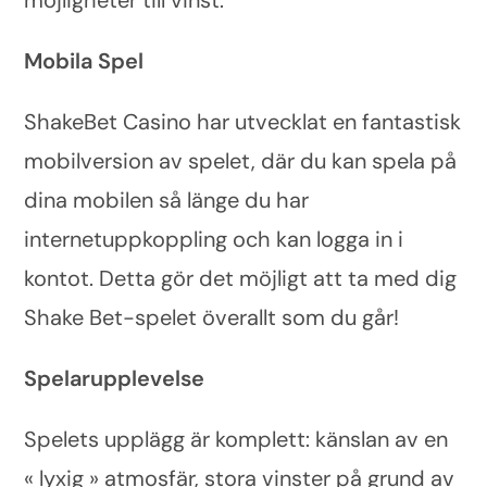
Mobila Spel
ShakeBet Casino har utvecklat en fantastisk
mobilversion av spelet, där du kan spela på
dina mobilen så länge du har
internetuppkoppling och kan logga in i
kontot. Detta gör det möjligt att ta med dig
Shake Bet-spelet överallt som du går!
Spelarupplevelse
Spelets upplägg är komplett: känslan av en
« lyxig » atmosfär, stora vinster på grund av