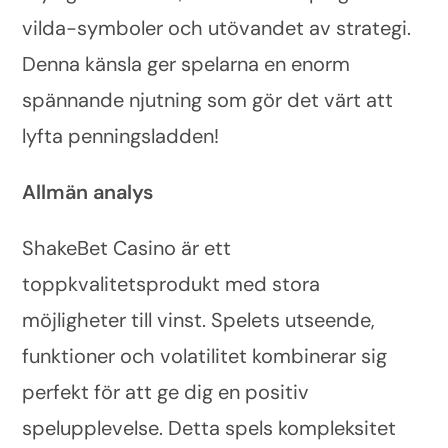
vilda-symboler och utövandet av strategi.
Denna känsla ger spelarna en enorm
spännande njutning som gör det värt att
lyfta penningsladden!
Allmän analys
ShakeBet Casino är ett
toppkvalitetsprodukt med stora
möjligheter till vinst. Spelets utseende,
funktioner och volatilitet kombinerar sig
perfekt för att ge dig en positiv
spelupplevelse. Detta spels kompleksitet