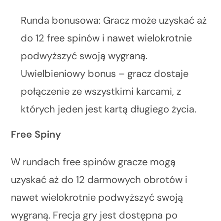
Runda bonusowa: Gracz może uzyskać aż
do 12 free spinów i nawet wielokrotnie
podwyższyć swoją wygraną.
Uwielbieniowy bonus – gracz dostaje
połączenie ze wszystkimi karcami, z
których jeden jest kartą długiego życia.
Free Spiny
W rundach free spinów gracze mogą
uzyskać aż do 12 darmowych obrotów i
nawet wielokrotnie podwyższyć swoją
wygraną. Frecja gry jest dostępna po