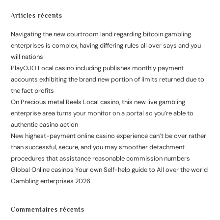
Articles récents
Navigating the new courtroom land regarding bitcoin gambling
enterprises is complex, having differing rules all over says and you
will nations
PlayOJO Local casino including publishes monthly payment
accounts exhibiting the brand new portion of limits returned due to
the fact profits
On Precious metal Reels Local casino, this new live gambling
enterprise area turns your monitor on a portal so you’re able to
authentic casino action
New highest-payment online casino experience can’t be over rather
than successful, secure, and you may smoother detachment
procedures that assistance reasonable commission numbers
Global Online casinos Your own Self-help guide to All over the world
Gambling enterprises 2026
Commentaires récents