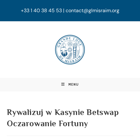
+33 1 40 38 45 53 | contact@glmisraim.org
MENU
Rywalizuj w Kasynie Betswap
Oczarowanie Fortuny