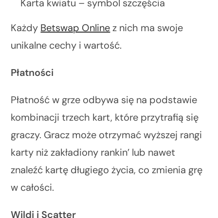
Karta kwiatu – symbol szczęścia
Każdy
Betswap Online
z nich ma swoje
unikalne cechy i wartość.
Płatności
Płatność w grze odbywa się na podstawie
kombinacji trzech kart, które przytrafią się
graczy. Gracz może otrzymać wyższej rangi
karty niż zakładiony rankin’ lub nawet
znaleźć kartę długiego życia, co zmienia grę
w całości.
Wildi i Scatter