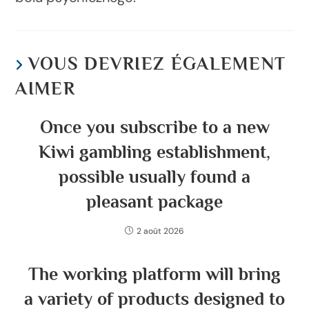
VOUS DEVRIEZ ÉGALEMENT
AIMER
Once you subscribe to a new
Kiwi gambling establishment,
possible usually found a
pleasant package
2 août 2026
The working platform will bring
a variety of products designed to