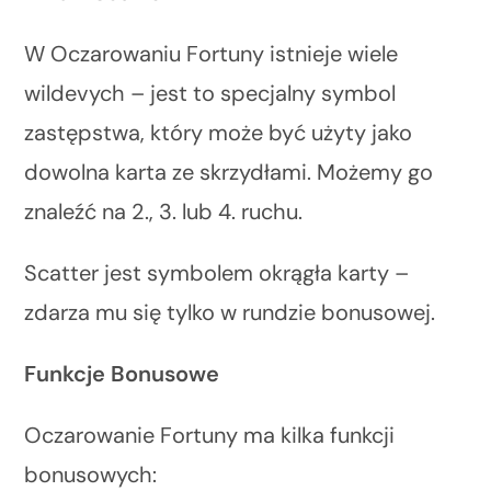
W Oczarowaniu Fortuny istnieje wiele
wildevych – jest to specjalny symbol
zastępstwa, który może być użyty jako
dowolna karta ze skrzydłami. Możemy go
znaleźć na 2., 3. lub 4. ruchu.
Scatter jest symbolem okrągła karty –
zdarza mu się tylko w rundzie bonusowej.
Funkcje Bonusowe
Oczarowanie Fortuny ma kilka funkcji
bonusowych: