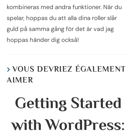
kombineras med andra funktioner. När du
spelar, hoppas du att alla dina roller slår
guld på samma gång för det är vad jag
hoppas händer dig också!
VOUS DEVRIEZ ÉGALEMENT
AIMER
Getting Started
with WordPress: