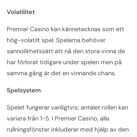
Volatilitet
Premier Casino kan kännetecknas som ett
hög-volatilt spel. Spelarna behöver
sannolikhetssätt att nå den stora vinna de
har förlorat tidigare under spelen men på
samma gång är det en vinnande chans.
Spelsystem
Spelet fungerar vanligtvis; antalet rollen kan
variera från 1-5. I Premier Casino, alla
rullningsfönster inkluderar med hjälp av den