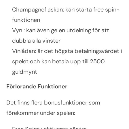
Champagneflaskan: kan starta free spin-
funktionen
Vyn : kan även ge en utdelning för att
dubbla alla vinster
Vinlådan: är det högsta betalningsvärdet i
spelet och kan betala upp till 2500
guldmynt
Förlorande Funktioner
Det finns flera bonusfunktioner som
förekommer under spelen:
Free Spins : aktiveras när tre