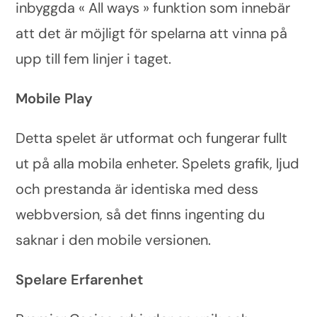
inbyggda « All ways » funktion som innebär
att det är möjligt för spelarna att vinna på
upp till fem linjer i taget.
Mobile Play
Detta spelet är utformat och fungerar fullt
ut på alla mobila enheter. Spelets grafik, ljud
och prestanda är identiska med dess
webbversion, så det finns ingenting du
saknar i den mobile versionen.
Spelare Erfarenhet