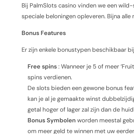
Bij PalmSlots casino vinden we een wil
speciale beloningen opleveren. Bijna all
Bonus Features
Er zijn enkele bonustypen beschikbaar bi
Free spins
: Wanneer je 5 of meer ‘Fruit
spins verdienen.
De slots bieden een gewone bonus feat
kan je al je gemaakte winst dubbelzijd
getal hoger of lager zal zijn dan de huid
Bonus Symbolen
worden meestal gebr
om meer geld te winnen met uw eerder