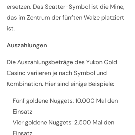
ersetzen. Das Scatter-Symbol ist die Mine,
das im Zentrum der fünften Walze platziert
ist.
Auszahlungen
Die Auszahlungsbeträge des Yukon Gold
Casino variieren je nach Symbol und
Kombination. Hier sind einige Beispiele:
Fünf goldene Nuggets: 10.000 Mal den
Einsatz
Vier goldene Nuggets: 2.500 Mal den
Einsatz