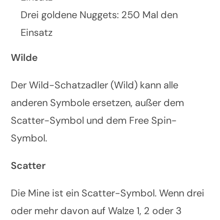
Drei goldene Nuggets: 250 Mal den
Einsatz
Wilde
Der Wild-Schatzadler (Wild) kann alle
anderen Symbole ersetzen, außer dem
Scatter-Symbol und dem Free Spin-
Symbol.
Scatter
Die Mine ist ein Scatter-Symbol. Wenn drei
oder mehr davon auf Walze 1, 2 oder 3