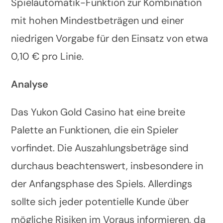
Spielautomatik-Funktion zur Kombination
mit hohen Mindestbeträgen und einer
niedrigen Vorgabe für den Einsatz von etwa
0,10 € pro Linie.
Analyse
Das Yukon Gold Casino hat eine breite
Palette an Funktionen, die ein Spieler
vorfindet. Die Auszahlungsbeträge sind
durchaus beachtenswert, insbesondere in
der Anfangsphase des Spiels. Allerdings
sollte sich jeder potentielle Kunde über
mögliche Risiken im Voraus informieren, da