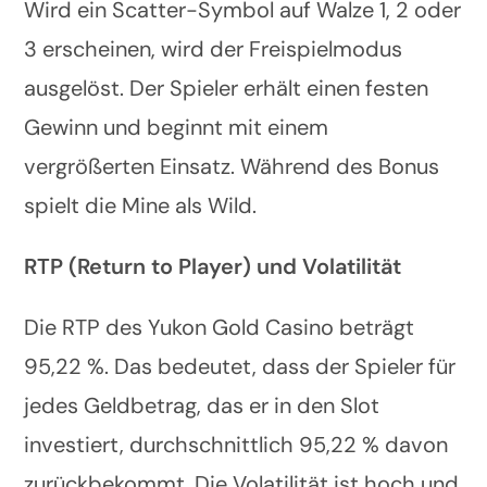
Wird ein Scatter-Symbol auf Walze 1, 2 oder
3 erscheinen, wird der Freispielmodus
ausgelöst. Der Spieler erhält einen festen
Gewinn und beginnt mit einem
vergrößerten Einsatz. Während des Bonus
spielt die Mine als Wild.
RTP (Return to Player) und Volatilität
Die RTP des Yukon Gold Casino beträgt
95,22 %. Das bedeutet, dass der Spieler für
jedes Geldbetrag, das er in den Slot
investiert, durchschnittlich 95,22 % davon
zurückbekommt. Die Volatilität ist hoch und