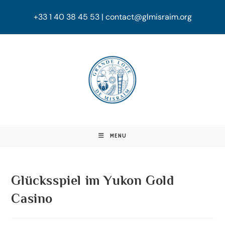
+33 1 40 38 45 53 | contact@glmisraim.org
MENU
Glücksspiel im Yukon Gold
Casino