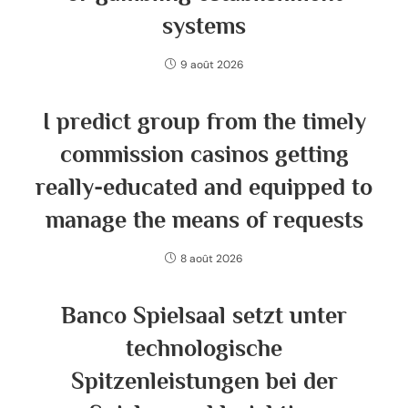
systems
9 août 2026
I predict group from the timely
commission casinos getting
really-educated and equipped to
manage the means of requests
8 août 2026
Banco Spielsaal setzt unter
technologische
Spitzenleistungen bei der