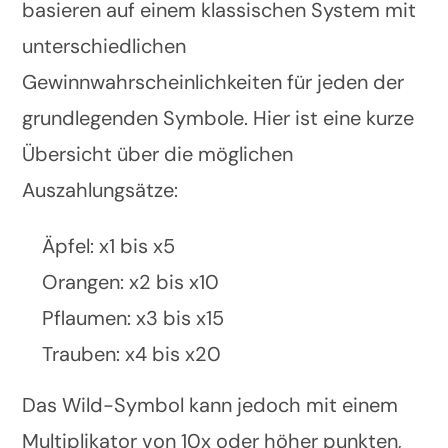
basieren auf einem klassischen System mit
unterschiedlichen
Gewinnwahrscheinlichkeiten für jeden der
grundlegenden Symbole. Hier ist eine kurze
Übersicht über die möglichen
Auszahlungsätze:
Äpfel: x1 bis x5
Orangen: x2 bis x10
Pflaumen: x3 bis x15
Trauben: x4 bis x20
Das Wild-Symbol kann jedoch mit einem
Multiplikator von 10x oder höher punkten,