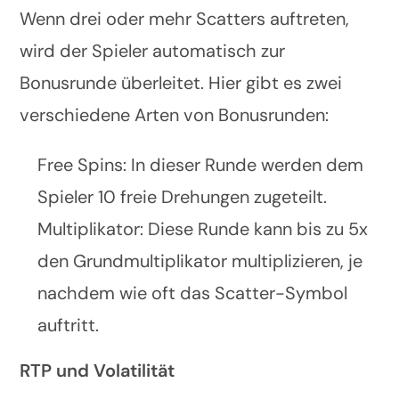
Wenn drei oder mehr Scatters auftreten,
wird der Spieler automatisch zur
Bonusrunde überleitet. Hier gibt es zwei
verschiedene Arten von Bonusrunden:
Free Spins: In dieser Runde werden dem
Spieler 10 freie Drehungen zugeteilt.
Multiplikator: Diese Runde kann bis zu 5x
den Grundmultiplikator multiplizieren, je
nachdem wie oft das Scatter-Symbol
auftritt.
RTP und Volatilität