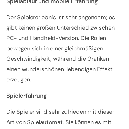
Spielablauf und mobile Erfahrung
Der Spielererlebnis ist sehr angenehm; es
gibt keinen großen Unterschied zwischen
PC- und Handheld-Version. Die Rollen
bewegen sich in einer gleichmäßigen
Geschwindigkeit, während die Grafiken
einen wunderschönen, lebendigen Effekt
erzeugen.
Spielerfahrung
Die Spieler sind sehr zufrieden mit dieser
Art von Spielautomat. Sie können es mit