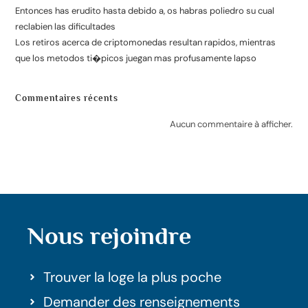
Entonces has erudito hasta debido a, os habras poliedro su cual
reclabien las dificultades
Los retiros acerca de criptomonedas resultan rapidos, mientras
que los metodos ti�picos juegan mas profusamente lapso
Commentaires récents
Aucun commentaire à afficher.
Nous rejoindre
Trouver la loge la plus poche
Demander des renseignements