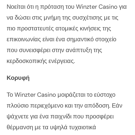
Νοείται ότι η πρόταση του Winzter Casino για
να δώσει στις μνήμη της συσχέτισης με τις
πιο προστατευτές ατομικές κινήσεις της
επικοινωνίας είναι ένα σημαντικό στοιχείο
που συνεισφέρει στην ανάπτυξη της
κερδοσκοπικής ενέργειας.
Κορυφή
Το Winzter Casino μοιράζεται το εύστοχο
πλούσιο περιεχόμενο και την απόδοση. Εάν
ψάχνετε για ένα παιχνίδι που προσφέρει
θέρμανση με τα υψηλά τυχαιοτικά