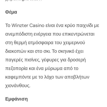
Θέμα
Το Winzter Casino είναι ένα κρύο παιχνίδι με
ανεμπόδιστη ενέργεια που επικεντρώνεται
στη θερμή ατμόσφαιρα του χειμερινού
διακοπών και στο σκι. Το σκηνικό έχει
παγερές πισίνες, γέφυρες για δροσερή
πεζοπορία και ένα μύρωμα από το
καφεμπόντε με το λόχο των αποβλήτων
χιονάνθους.
Εμφάνιση