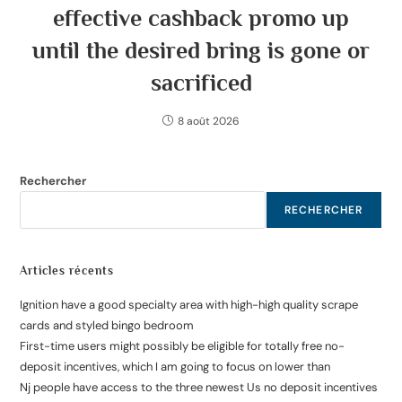
effective cashback promo up
until the desired bring is gone or
sacrificed
8 août 2026
Rechercher
RECHERCHER
Articles récents
Ignition have a good specialty area with high-high quality scrape
cards and styled bingo bedroom
First-time users might possibly be eligible for totally free no-
deposit incentives, which I am going to focus on lower than
Nj people have access to the three newest Us no deposit incentives