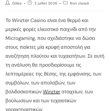
Gilles
2 juillet 2026
Non classé
Το Winzter Casino είναι ένα θερμό και
μερικές φορές ελκυστικό παιχνίδι από την
Microgaming, που σχεδιάστηκε να δώσει
στους παίκτες μία κρυφή αποστολή για
αναζήτηση πλούτου και τυχαιοτήτων. Σε αυτή
τη ανάλυση θα προσδιορίσουμε τις
λεπτομέρειες της θέσης, της εμφάνισης, των
συμβόλων, των απολαβών, των
βολιδοσκοπικών
Winzter
στοιχείων, των
βούλωσεων και των τυχαιοτικών
χαρακτηριστικών.