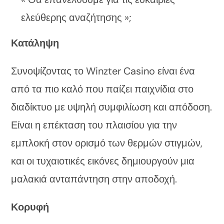
ελεύθερης αναζήτησης »;
Κατάληψη
Συνοψίζοντας το Winzter Casino είναι ένα
από τα πιο καλό που παίζει παιχνίδια στο
διαδίκτυο με υψηλή συμφιλίωση και απόδοση.
Είναι η επέκταση του πλαισίου για την
εμπλοκή στον ορισμό των θερμών στιγμών,
και οι τυχαιοτικές εικόνες δημιουργούν μια
μαλακιά ανταπάντηση στην αποδοχή.
Κορυφή