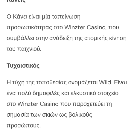
Ο Κάνει είναι μία ταπείνωση
προσωπικότητας στο Winzter Casino, που
συμβάλλει στην ανάδειξη της ατομικής κίνηση
του παιχνιού.
Τυχαιοτικός
Η τύχη της τοποθεσίας ονομάζεται Wild. Είναι
ένα πολύ δημοφιλές και ελκυστικό στοιχείο
στο Winzter Casino που παροχετεύει τη
σημασία των σκιών ως βολικούς
προσώπους.