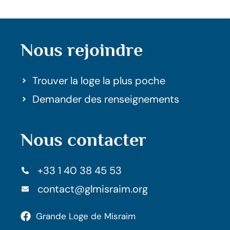
Nous rejoindre
Trouver la loge la plus poche
Demander des renseignements
Nous contacter
+33 1 40 38 45 53
contact@glmisraim.org
Grande Loge de Misraim