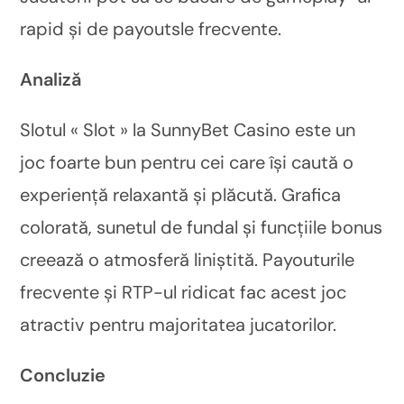
rapid și de payoutsle frecvente.
Analiză
Slotul « Slot » la SunnyBet Casino este un
joc foarte bun pentru cei care își caută o
experiență relaxantă și plăcută. Grafica
colorată, sunetul de fundal și funcțiile bonus
creează o atmosferă liniștită. Payouturile
frecvente și RTP-ul ridicat fac acest joc
atractiv pentru majoritatea jucatorilor.
Concluzie