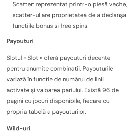
Scatter: reprezentat printr-o piesă veche,
scatter-ul are proprietatea de a declanșa
funcțiile bonus și free spins.
Payouturi
Slotul « Slot » oferă payouturi decente
pentru anumite combinații. Payouturile
variază în funcție de numărul de linii
activate și valoarea pariului. Există 96 de
pagini cu jocuri disponibile, fiecare cu
propria tabelă a payouturilor.
Wild-uri