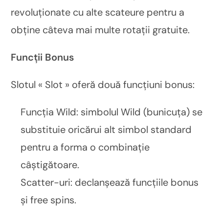
revoluționate cu alte scateure pentru a
obține câteva mai multe rotații gratuite.
Funcții Bonus
Slotul « Slot » oferă două funcțiuni bonus:
Funcția Wild: simbolul Wild (bunicuța) se
substituie oricărui alt simbol standard
pentru a forma o combinație
câștigătoare.
Scatter-uri: declanșează funcțiile bonus
și free spins.