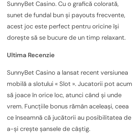
SunnyBet Casino. Cu o grafică colorată,
sunet de fundal bun și payouts frecvente,
acest joc este perfect pentru oricine își
dorește să se bucure de un timp relaxant.
Ultima Recenzie
SunnyBet Casino a lansat recent versiunea
mobilă a slotului « Slot ». Jucatorii pot acum
să joace în orice loc, atunci când și unde
vrem. Funcțiile bonus rămân aceleași, ceea
ce înseamnă că jucătorii au posibilitatea de
a-și crește șansele de câștig.