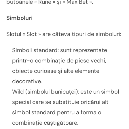
butoanele « Rune » și « Max Bet ».
Simboluri
Slotul « Slot » are câteva tipuri de simboluri:
Simboli standard: sunt reprezentate
printr-o combinație de piese vechi,
obiecte curioase și alte elemente
decorative.
Wild (simbolul bunicuței): este un simbol
special care se substituie oricărui alt
simbol standard pentru a forma o
combinație câștigătoare.