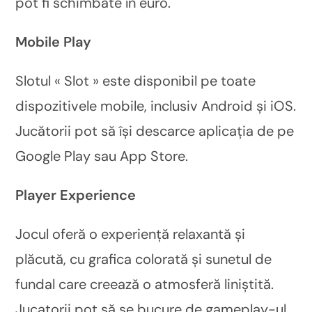
pot fi schimbate în euro.
Mobile Play
Slotul « Slot » este disponibil pe toate
dispozitivele mobile, inclusiv Android și iOS.
Jucătorii pot să își descarce aplicația de pe
Google Play sau App Store.
Player Experience
Jocul oferă o experiență relaxantă și
plăcută, cu grafica colorată și sunetul de
fundal care creează o atmosferă liniștită.
Jucatorii pot să se bucure de gameplay-ul