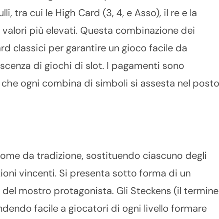
li, tra cui le High Card (3, 4, e Asso), il re e la
 valori più elevati. Questa combinazione dei
d classici per garantire un gioco facile da
cenza di giochi di slot. I pagamenti sono
 che ogni combina di simboli si assesta nel post
come da tradizione, sostituendo ciascuno degli
oni vincenti. Si presenta sotto forma di un
del mostro protagonista. Gli Steckens (il termine
endo facile a giocatori di ogni livello formare