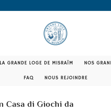
LA GRANDE LOGE DE MISRAÏM
NOS GRAN
FAQ
NOUS REJOINDRE
in Casa di Giochi da