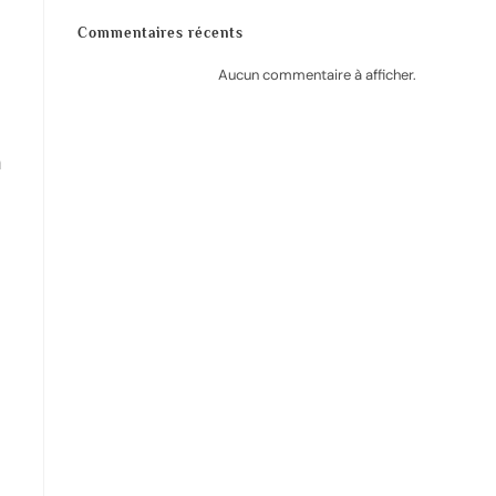
Commentaires récents
Aucun commentaire à afficher.
n