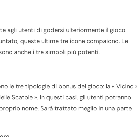
e agli utenti di godersi ulteriormente il gioco:
ntato, queste ultime tre icone compaiono. Le
ono anche i tre simboli più potenti.
no le tre tipologie di bonus del gioco: la « Vicino »
delle Scatole ». In questi casi, gli utenti potranno
 proprio nome. Sarà trattato meglio in una parte
tore