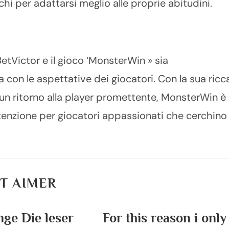
iochi per adattarsi meglio alle proprie abitudini.
tVictor e il gioco ‘MonsterWin » sia
 con le aspettative dei giocatori. Con la sua ricc
 un ritorno alla player promettente, MonsterWin è
enzione per giocatori appassionati che cerchino
T AIMER
nge Die leser
For this reason i only