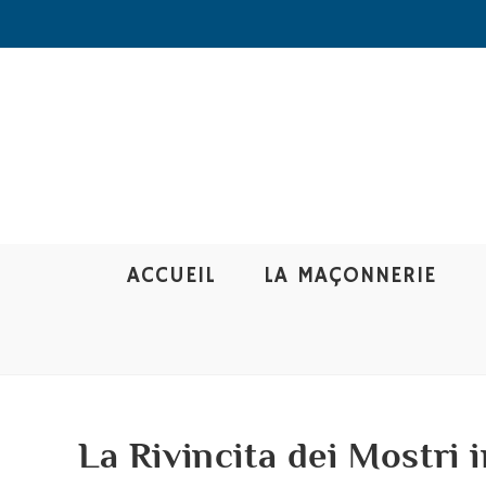
ACCUEIL
LA MAÇONNERIE
La Rivincita dei Mostri 