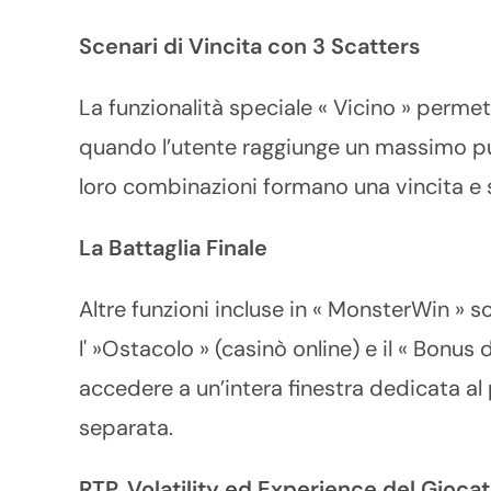
Scenari di Vincita con 3 Scatters
La funzionalità speciale « Vicino » permett
quando l’utente raggiunge un massimo pu
loro combinazioni formano una vincita e s
La Battaglia Finale
Altre funzioni incluse in « MonsterWin » so
l' »Ostacolo » (casinò online) e il « Bonus 
accedere a un’intera finestra dedicata al
separata.
RTP, Volatility ed Experience del Gioca