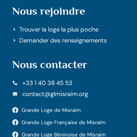
Nous rejoindre
Trouver la loge la plus poche
Demander des renseignements
Nous contacter
+33 1 40 38 45 53
contact@glmisraim.org
Grande Loge de Misraim
Grande Loge Française de Misraim
Grande Loge Béninoise de Misraim