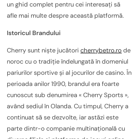
un ghid complet pentru cei interesați să
afle mai multe despre această platformă.
Istoricul Brandului
Cherry sunt niște jucători
cherrybetro.ro
de
noroc cu o tradiție îndelungată în domeniul
pariurilor sportive și al jocurilor de casino. În
perioada anilor 1990, brandul era foarte
cunoscut sub denumirea « Cherry Sports »,
având sediul în Olanda. Cu timpul, Cherry a
continuat să se dezvolte, iar astăzi este
parte dintr-o companie multinațională cu