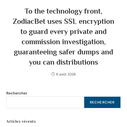
To the technology front,
ZodiacBet uses SSL encryption
to guard every private and
commission investigation,
guaranteeing safer dumps and
you can distributions
6 août 2026
Rechercher
RECHERCHER
Articles récents