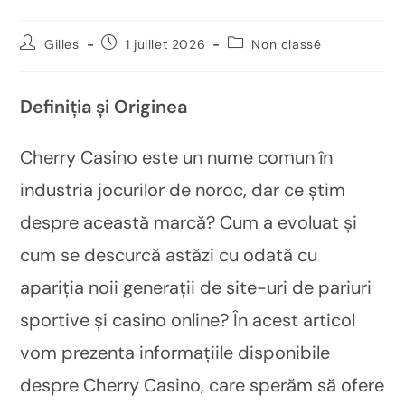
Gilles
1 juillet 2026
Non classé
Definiția și Originea
Cherry Casino este un nume comun în
industria jocurilor de noroc, dar ce știm
despre această marcă? Cum a evoluat și
cum se descurcă astăzi cu odată cu
apariția noii generații de site-uri de pariuri
sportive și casino online? În acest articol
vom prezenta informațiile disponibile
despre Cherry Casino, care sperăm să ofere