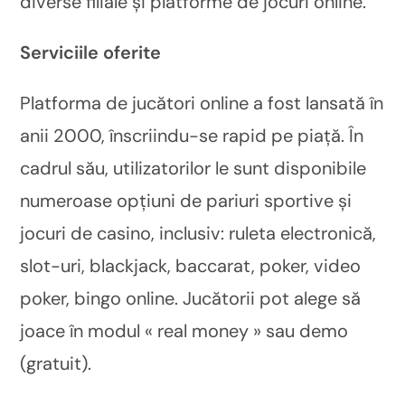
diverse filiale și platforme de jocuri online.
Serviciile oferite
Platforma de jucători online a fost lansată în
anii 2000, înscriindu-se rapid pe piață. În
cadrul său, utilizatorilor le sunt disponibile
numeroase opțiuni de pariuri sportive și
jocuri de casino, inclusiv: ruleta electronică,
slot-uri, blackjack, baccarat, poker, video
poker, bingo online. Jucătorii pot alege să
joace în modul « real money » sau demo
(gratuit).