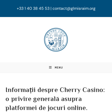
+33 1 40 38 45 53 | contact@glmisraim.org
MENU
Informații despre Cherry Casino:
o privire generală asupra
platformei de jocuri online.