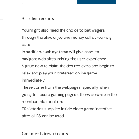
Articles récents
You might also need the choice to bet wagers
through the alive enjoy and money call at real-big
date
d
In addition, such systems will give easy-to-
navigate web sites, raising the user experience
Signup now to claim the desired extra and begin to
relax and play your preferred online game
immediately
These come from the webpages, specially when
going to secure gaming pages otherwise while in the
membership monitors
FS victories supplied inside video game incentive
after all FS can be used
Commentaires récents