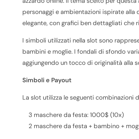
azzardo online. Il tema scelto per questa 
personaggi e ambientazioni ispirate alla 
elegante, con grafici ben dettagliati che
I simboli utilizzati nella slot sono rappres
bambini e moglie. I fondali di sfondo vari
aggiungendo un tocco di originalità alla s
Simboli e Payout
La slot utilizza le seguenti combinazioni d
3 maschere da festa: 1000$ (10x)
2 maschere da festa + bambino + mog