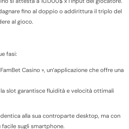
no si attesta a 10.000$ x l’input del giocatore.
agnare fino al doppio o addirittura il triplo del
ere al gioco.
ue fasi:
FamBet Casino », un’applicazione che offre una
la slot garantisce fluidità e velocità ottimali
 identica alla sua controparte desktop, ma con
 facile sugli smartphone.