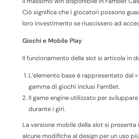
Il massimo win disponibile in FamBet Casi
Ciò significa che i giocatori possono guad
loro investimento se riuscissero ad acced
Giochi e Mobile Play
Il funzionamento della slot si articola in d
L’elemento base è rappresentato dal « 
gamma di giochi inclusi FamBet.
Il game engine utilizzato per sviluppare 
durante i giri.
La versione mobile della slot si presenta
alcune modifiche al design per un uso più