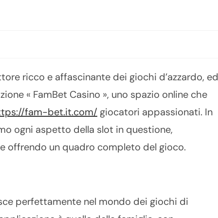
tore ricco e affascinante dei giochi d’azzardo, e
zione « FamBet Casino », uno spazio online che
ttps://fam-bet.it.com/
giocatori appassionati. In
o ogni aspetto della slot in questione,
e e offrendo un quadro completo del gioco.
isce perfettamente nel mondo dei giochi di