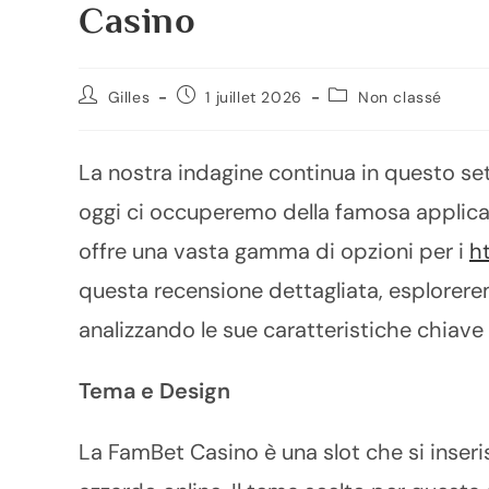
Casino
Gilles
1 juillet 2026
Non classé
La nostra indagine continua in questo set
oggi ci occuperemo della famosa applica
offre una vasta gamma di opzioni per i
h
questa recensione dettagliata, esplorerem
analizzando le sue caratteristiche chiav
Tema e Design
La FamBet Casino è una slot che si inser