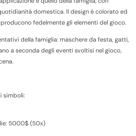
applicazione è quello della famiglia, con
quotidianità domestica. Il design è colorato ed
 riproducono fedelmente gli elementi del gioco.
entativi della famiglia: maschere da festa, gatti,
ano a seconda degli eventi svoltisi nel gioco,
cena.
i simboli:
lie: 5000$ (50x)