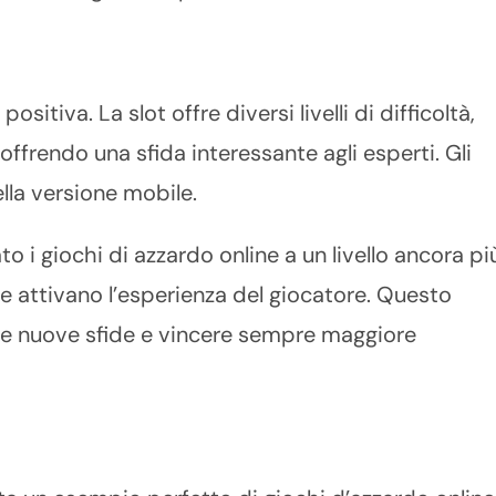
itiva. La slot offre diversi livelli di difficoltà,
offrendo una sfida interessante agli esperti. Gli
lla versione mobile.
i giochi di azzardo online a un livello ancora pi
he attivano l’esperienza del giocatore. Questo
re nuove sfide e vincere sempre maggiore