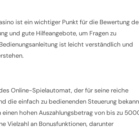
sino ist ein wichtiger Punkt für die Bewertung de
ung und gute Hilfeangebote, um Fragen zu
edienungsanleitung ist leicht verständlich und
erstehen.
des Online-Spielautomat, der für seine reiche
und die einfach zu bedienenden Steuerung bekann
ten einen hohen Auszahlungsbetrag von bis zu 500
ine Vielzahl an Bonusfunktionen, darunter