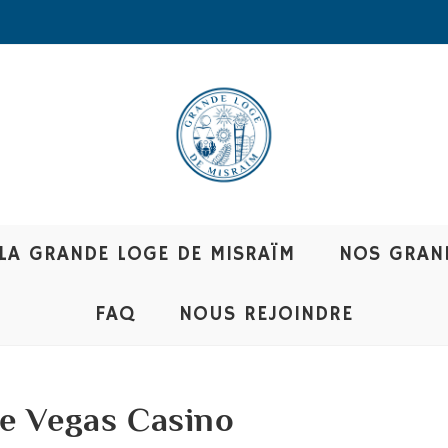
LA GRANDE LOGE DE MISRAÏM
NOS GRAN
FAQ
NOUS REJOINDRE
e Vegas Casino