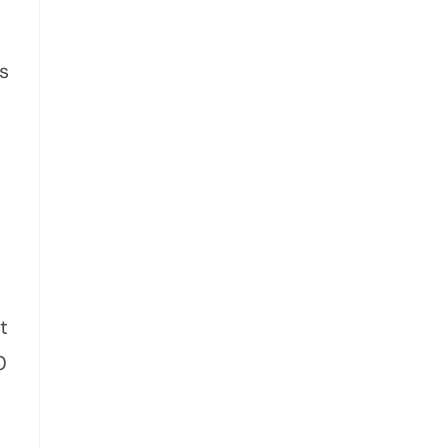
s
t
0