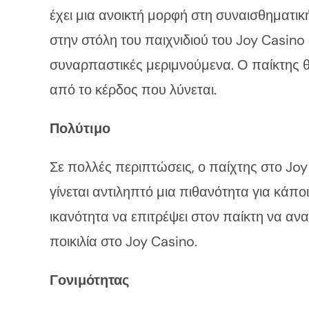
έχει μια ανοικτή μορφή στη συναισθηματική
στην στόλη του παιχνιδιού του Joy Casino
συναρπαστικές μεριμνούμενα. Ο παίκτης θ
από το κέρδος που λύνεται.
Πολύτιμο
Σε πολλές περιπτώσεις, ο παίχτης στο Joy
γίνεται αντιληπτό μια πιθανότητα για κάπο
ικανότητα να επιτρέψει στον παίκτη να αν
ποικιλία στο Joy Casino.
Γονιμότητας