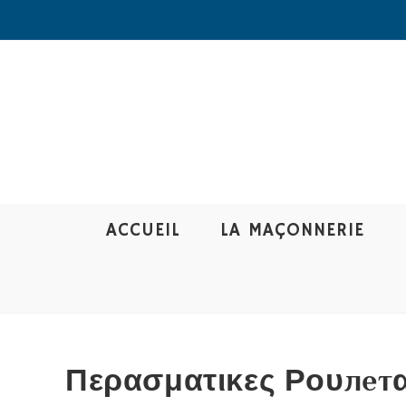
ACCUEIL
LA MAÇONNERIE
Περασματικες Ρουлет