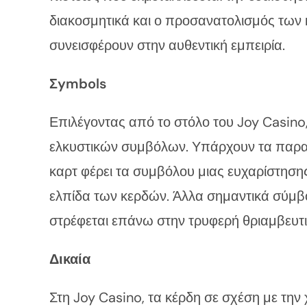
διακοσμητικά και ο προσανατολισμός των 
συνεισφέρουν στην αυθεντική εμπειρία.
Σymbols
Επιλέγοντας από το στόλο του Joy Casino
ελκυστικών συμβόλων. Υπάρχουν τα παραδ
καρτ φέρει τα συμβόλου μιας ευχαρίστηση
ελπίδα των κερδών. Άλλα σημαντικά σύμβ
στρέφεται επάνω στην τρυφερή θριαμβευτικ
Δικαία
Στη Joy Casino, τα κέρδη σε σχέση με την