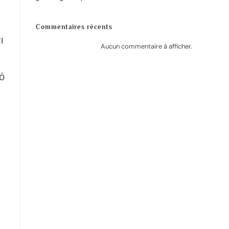
Commentaires récents
ι
Aucun commentaire à afficher.
ό