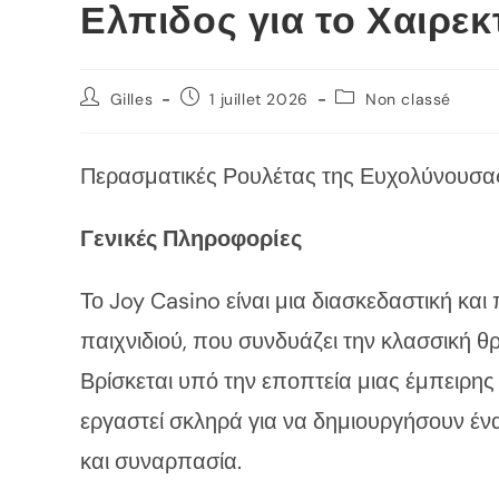
Ελπιδος για το Χαιρε
Gilles
1 juillet 2026
Non classé
Περασματικές Ρουλέτας της Ευχολύνουσας
Γενικές Πληροφορίες
Το Joy Casino είναι μια διασκεδαστική κα
παιχνιδιού, που συνδυάζει την κλασσική θ
Βρίσκεται υπό την εποπτεία μιας έμπειρη
εργαστεί σκληρά για να δημιουργήσουν ένα
και συναρπασία.