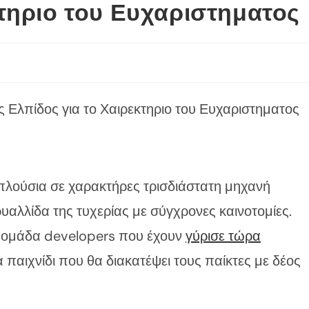
κτηριο του Ευχαριστηματος
 Ελπίδος για το Χαιρεκτηριο του Ευχαριστηματος
ι πλούσια σε χαρακτήρες τρισδιάστατη μηχανή
ρυαλλίδα της τυχερίας με σύγχρονες καινοτομίες.
ς ομάδα developers που έχουν
γύρισε τώρα
 παιχνίδι που θα διακατέψει τους παίκτες με δέος