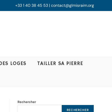
+33 1 40 38 45 53 | contact@glmisraim.org
DES LOGES
TAILLER SA PIERRE
Rechercher
RECHERCHER