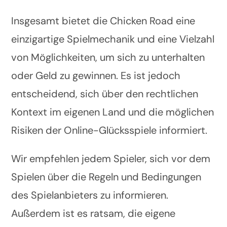
Insgesamt bietet die Chicken Road eine
einzigartige Spielmechanik und eine Vielzahl
von Möglichkeiten, um sich zu unterhalten
oder Geld zu gewinnen. Es ist jedoch
entscheidend, sich über den rechtlichen
Kontext im eigenen Land und die möglichen
Risiken der Online-Glücksspiele informiert.
Wir empfehlen jedem Spieler, sich vor dem
Spielen über die Regeln und Bedingungen
des Spielanbieters zu informieren.
Außerdem ist es ratsam, die eigene