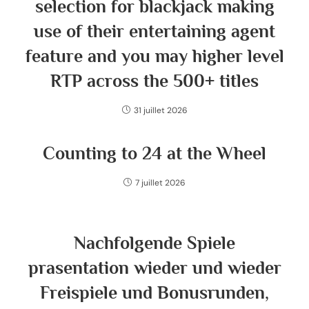
selection for blackjack making
use of their entertaining agent
feature and you may higher level
RTP across the 500+ titles
31 juillet 2026
Counting to 24 at the Wheel
7 juillet 2026
Nachfolgende Spiele
prasentation wieder und wieder
Freispiele und Bonusrunden,