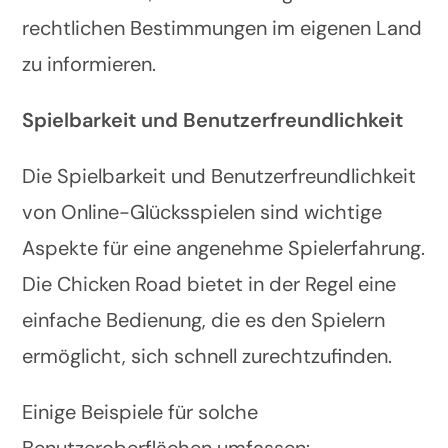
rechtlichen Bestimmungen im eigenen Land
zu informieren.
Spielbarkeit und Benutzerfreundlichkeit
Die Spielbarkeit und Benutzerfreundlichkeit
von Online-Glücksspielen sind wichtige
Aspekte für eine angenehme Spielerfahrung.
Die Chicken Road bietet in der Regel eine
einfache Bedienung, die es den Spielern
ermöglicht, sich schnell zurechtzufinden.
Einige Beispiele für solche
Benutzeroberflächen umfassen: