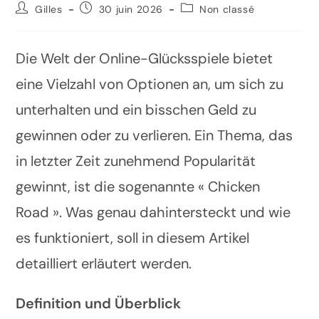
Gilles
30 juin 2026
Non classé
Die Welt der Online-Glücksspiele bietet
eine Vielzahl von Optionen an, um sich zu
unterhalten und ein bisschen Geld zu
gewinnen oder zu verlieren. Ein Thema, das
in letzter Zeit zunehmend Popularität
gewinnt, ist die sogenannte « Chicken
Road ». Was genau dahintersteckt und wie
es funktioniert, soll in diesem Artikel
detailliert erläutert werden.
Definition und Überblick