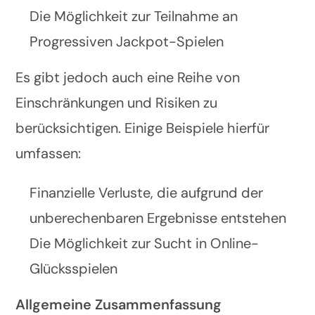
Die Möglichkeit zur Teilnahme an
Progressiven Jackpot-Spielen
Es gibt jedoch auch eine Reihe von
Einschränkungen und Risiken zu
berücksichtigen. Einige Beispiele hierfür
umfassen:
Finanzielle Verluste, die aufgrund der
unberechenbaren Ergebnisse entstehen
Die Möglichkeit zur Sucht in Online-
Glücksspielen
Allgemeine Zusammenfassung