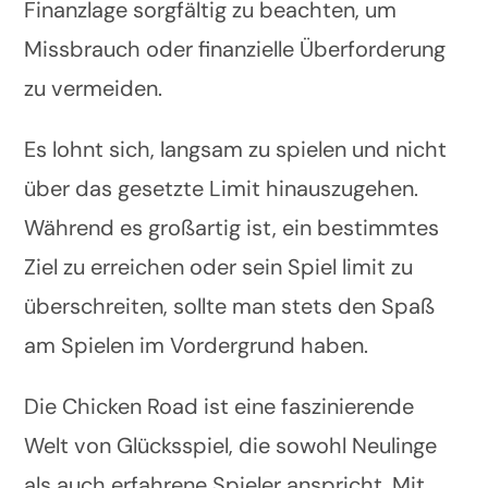
Finanzlage sorgfältig zu beachten, um
Missbrauch oder finanzielle Überforderung
zu vermeiden.
Es lohnt sich, langsam zu spielen und nicht
über das gesetzte Limit hinauszugehen.
Während es großartig ist, ein bestimmtes
Ziel zu erreichen oder sein Spiel limit zu
überschreiten, sollte man stets den Spaß
am Spielen im Vordergrund haben.
Die Chicken Road ist eine faszinierende
Welt von Glücksspiel, die sowohl Neulinge
als auch erfahrene Spieler anspricht. Mit