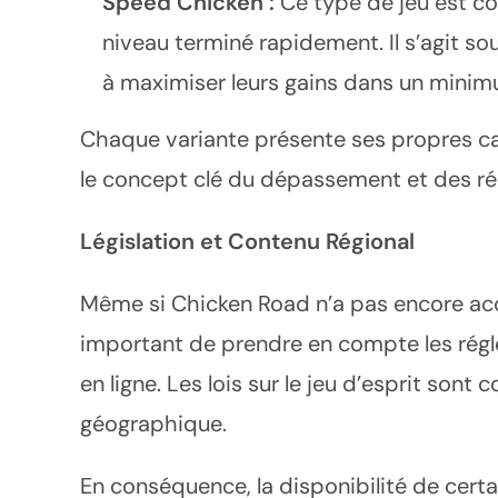
Speed Chicken :
Ce type de jeu est c
niveau terminé rapidement. Il s’agit s
à maximiser leurs gains dans un mini
Chaque variante présente ses propres car
le concept clé du dépassement et des r
Législation et Contenu Régional
Même si Chicken Road n’a pas encore acqu
important de prendre en compte les régl
en ligne. Les lois sur le jeu d’esprit son
géographique.
En conséquence, la disponibilité de cert