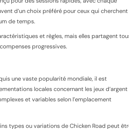
onçu pour des sessions rapides, avec chaque
ouvent d’un choix préféré pour ceux qui cherchent
mum de temps.
actéristiques et règles, mais elles partagent tou
écompenses progressives.
is une vaste popularité mondiale, il est
ementations locales concernant les jeux d’argent
t complexes et variables selon l’emplacement
ains types ou variations de Chicken Road peut êtr