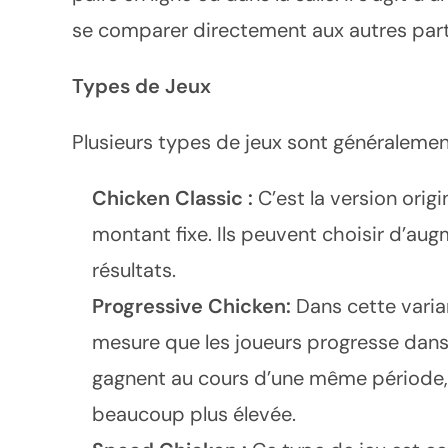
se comparer directement aux autres partic
Types de Jeux
Plusieurs types de jeux sont généralemen
Chicken Classic :
C’est la version ori
montant fixe. Ils peuvent choisir d’au
résultats.
Progressive Chicken:
Dans cette varia
mesure que les joueurs progresse dans le
gagnent au cours d’une même période, 
beaucoup plus élevée.