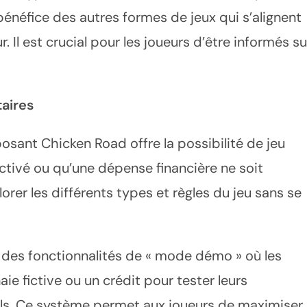
 bénéfice des autres formes de jeux qui s’alignent
 Il est crucial pour les joueurs d’être informés su
aires
sant Chicken Road offre la possibilité de jeu
ctivé ou qu’une dépense financière ne soit
orer les différents types et règles du jeu sans se
 des fonctionnalités de « mode démo » où les
ie fictive ou un crédit pour tester leurs
éels. Ce système permet aux joueurs de maximiser