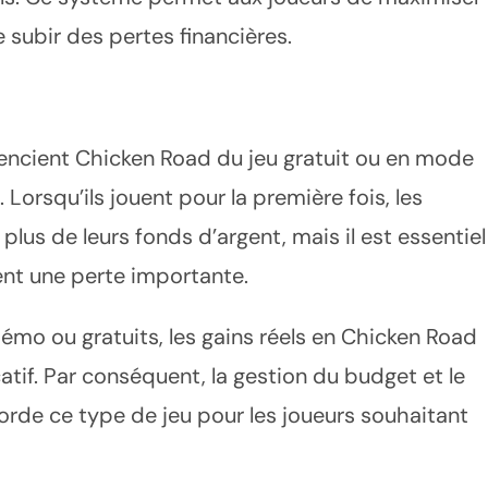
e subir des pertes financières.
érencient Chicken Road du jeu gratuit ou en mode
. Lorsqu’ils jouent pour la première fois, les
plus de leurs fonds d’argent, mais il est essentiel
nt une perte importante.
émo ou gratuits, les gains réels en Chicken Road
atif. Par conséquent, la gestion du budget et le
rde ce type de jeu pour les joueurs souhaitant