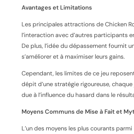
Avantages et Limitations
Les principales attractions de Chicken R
l’interaction avec d’autres participants
De plus, l’idée du dépassement fournit un
s’améliorer et à maximiser leurs gains.
Cependant, les limites de ce jeu reposent
dépit d’une stratégie rigoureuse, chaque 
due à l’influence du hasard dans le résultat
Moyens Communs de Mise à Fait et My
L’un des moyens les plus courants parmi 