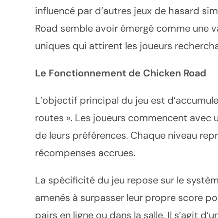
influencé par d’autres jeux de hasard simi
Road semble avoir émergé comme une vari
uniques qui attirent les joueurs recherch
Le Fonctionnement de Chicken Road
L’objectif principal du jeu est d’accumule
routes ». Les joueurs commencent avec une
de leurs préférences. Chaque niveau représ
récompenses accrues.
La spécificité du jeu repose sur le systè
amenés à surpasser leur propre score pou
pairs en ligne ou dans la salle. Il s’agit d