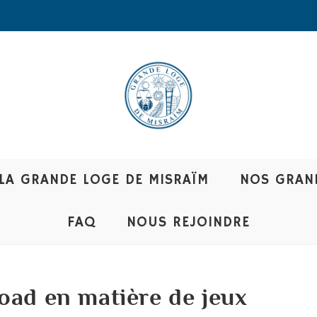
LA GRANDE LOGE DE MISRAÏM
NOS GRAN
FAQ
NOUS REJOINDRE
oad en matière de jeux