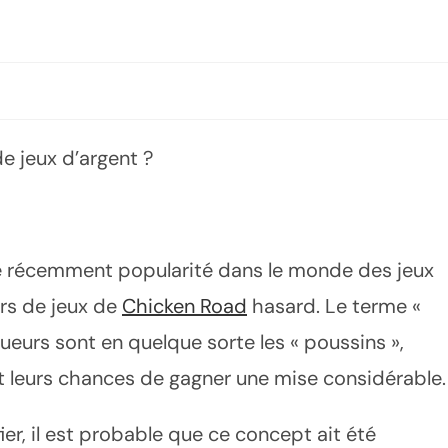
 jeux d’argent ?
é récemment popularité dans le monde des jeux
rs de jeux de
Chicken Road
hasard. Le terme «
joueurs sont en quelque sorte les « poussins »,
t leurs chances de gagner une mise considérable.
fier, il est probable que ce concept ait été