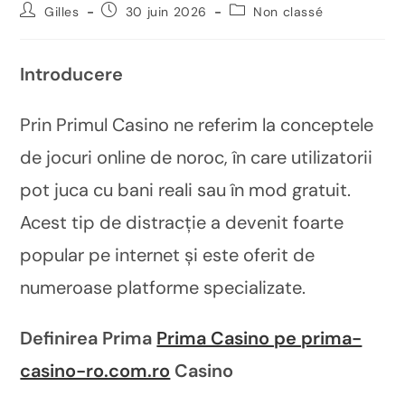
Gilles
30 juin 2026
Non classé
Introducere
Prin Primul Casino ne referim la conceptele
de jocuri online de noroc, în care utilizatorii
pot juca cu bani reali sau în mod gratuit.
Acest tip de distracție a devenit foarte
popular pe internet și este oferit de
numeroase platforme specializate.
Definirea Prima
Prima Casino pe prima-
casino-ro.com.ro
Casino