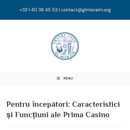
+33 1 40 38 45 53 | contact@glmisraim.org
MENU
Pentru începători: Caracteristici
și Funcțiuni ale Prima Casino