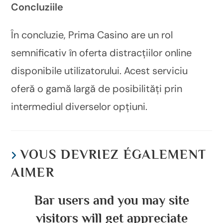
Concluziile
În concluzie, Prima Casino are un rol
semnificativ în oferta distracțiilor online
disponibile utilizatorului. Acest serviciu
oferă o gamă largă de posibilități prin
intermediul diverselor opțiuni.
VOUS DEVRIEZ ÉGALEMENT
AIMER
Bar users and you may site
visitors will get appreciate