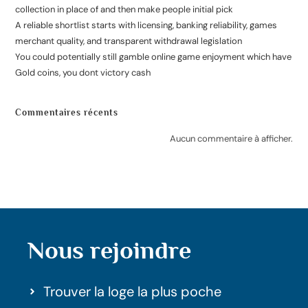
collection in place of and then make people initial pick
A reliable shortlist starts with licensing, banking reliability, games
merchant quality, and transparent withdrawal legislation
You could potentially still gamble online game enjoyment which have
Gold coins, you dont victory cash
Commentaires récents
Aucun commentaire à afficher.
Nous rejoindre
Trouver la loge la plus poche