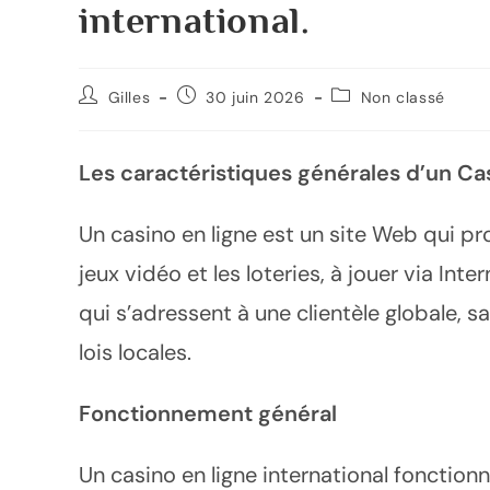
international.
Gilles
30 juin 2026
Non classé
Les caractéristiques générales d’un Cas
Un casino en ligne est un site Web qui pr
jeux vidéo et les loteries, à jouer via Int
qui s’adressent à une clientèle globale, 
lois locales.
Fonctionnement général
Un casino en ligne international fonction