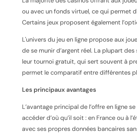
La majorité des casinos offrant aux joueu
ou avec un fonds virtuel, ce qui permet d
Certains jeux proposent également l’optio
L'univers du jeu en ligne propose aux jo
de se munir d’argent réel. La plupart des s
leur tournoi gratuit, qui sert souvent à
permet le comparatif entre différentes p
Les principaux avantages
L’avantage principal de l’offre en ligne s
accéder d’où qu’il soit : en France ou à l’
avec ses propres données bancaires sans a