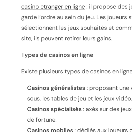
casino etranger en ligne
: il propose des j
garde l’ordre au sein du jeu. Les joueurs s
sélectionnent les jeux souhaités et comme
site, ils peuvent retirer leurs gains.
Types de casinos en ligne
Existe plusieurs types de casinos en ligne
Casinos généralistes
: proposant une 
sous, les tables de jeu et les jeux vidéo
Casinos spécialisés
: axés sur des jeu
de fortune.
Casinos mobiles
: dédiés aux joueurs q