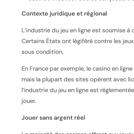
Contexte juridique et régional
L’industrie du jeu en ligne est soumise à 
Certains États ont légiféré contre les jeu
sous condition.
En France par exemple, le casino en ligne
mais la plupart des sites opèrent avec l
l’industrie du jeu en ligne est réglementé
jouer.
Jouer sans argent réel