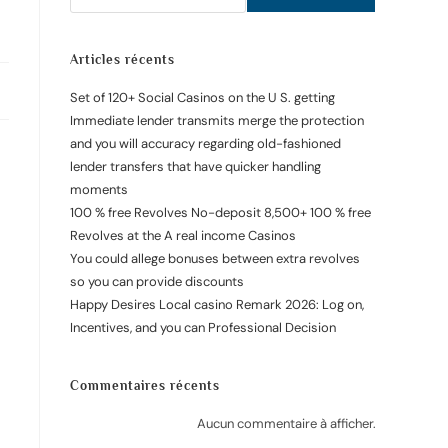
Articles récents
Set of 120+ Social Casinos on the U S. getting
Immediate lender transmits merge the protection
and you will accuracy regarding old-fashioned
lender transfers that have quicker handling
moments
100 % free Revolves No-deposit 8,500+ 100 % free
Revolves at the A real income Casinos
You could allege bonuses between extra revolves
so you can provide discounts
Happy Desires Local casino Remark 2026: Log on,
Incentives, and you can Professional Decision
Commentaires récents
Aucun commentaire à afficher.