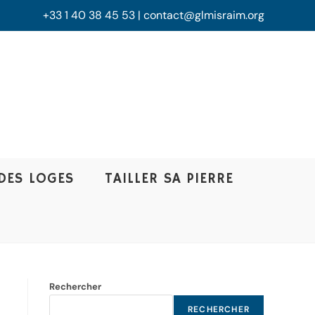
+33 1 40 38 45 53 | contact@glmisraim.org
DES LOGES
TAILLER SA PIERRE
Rechercher
RECHERCHER