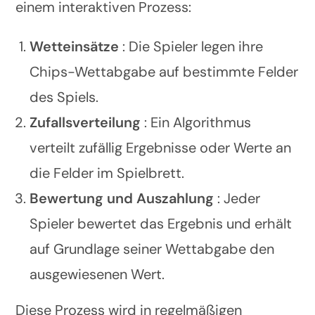
einem interaktiven Prozess:
Wetteinsätze
: Die Spieler legen ihre
Chips-Wettabgabe auf bestimmte Felder
des Spiels.
Zufallsverteilung
: Ein Algorithmus
verteilt zufällig Ergebnisse oder Werte an
die Felder im Spielbrett.
Bewertung und Auszahlung
: Jeder
Spieler bewertet das Ergebnis und erhält
auf Grundlage seiner Wettabgabe den
ausgewiesenen Wert.
Diese Prozess wird in regelmäßigen