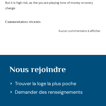
But it is high risk, as the you are playing tons of money on every
change
Commentaires récents
Aucun commentaire à afficher.
Nous rejoindre
Trouver la loge la plus poche
Demander des renseignements