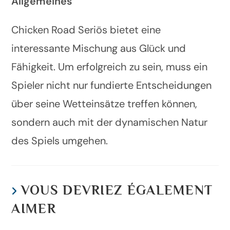
Allgemeines
Chicken Road Seriös bietet eine
interessante Mischung aus Glück und
Fähigkeit. Um erfolgreich zu sein, muss ein
Spieler nicht nur fundierte Entscheidungen
über seine Wetteinsätze treffen können,
sondern auch mit der dynamischen Natur
des Spiels umgehen.
VOUS DEVRIEZ ÉGALEMENT
AIMER