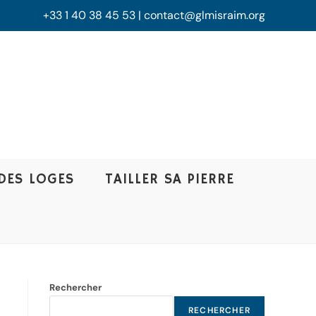
+33 1 40 38 45 53 | contact@glmisraim.org
DES LOGES
TAILLER SA PIERRE
Rechercher
RECHERCHER