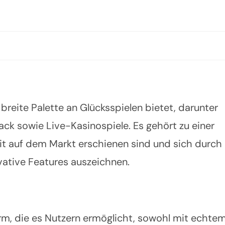
breite Palette an Glücksspielen bietet, darunter
jack sowie Live-Kasinospiele. Es gehört zu einer
Zeit auf dem Markt erschienen sind und sich durch
ative Features auszeichnen.
m, die es Nutzern ermöglicht, sowohl mit echte