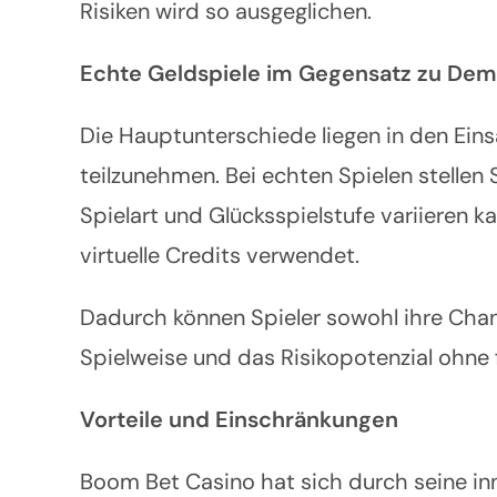
Risiken wird so ausgeglichen.
Echte Geldspiele im Gegensatz zu Dem
Die Hauptunterschiede liegen in den Eins
teilzunehmen. Bei echten Spielen stellen S
Spielart und Glücksspielstufe variieren
virtuelle Credits verwendet.
Dadurch können Spieler sowohl ihre Chan
Spielweise und das Risikopotenzial ohne 
Vorteile und Einschränkungen
Boom Bet Casino hat sich durch seine in