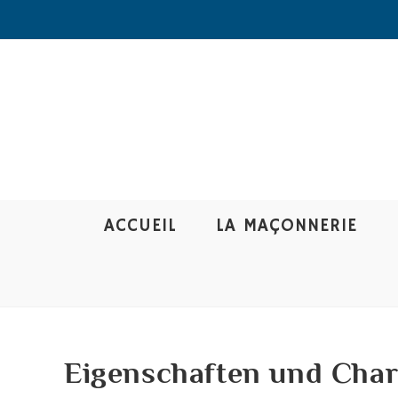
ACCUEIL
LA MAÇONNERIE
Eigenschaften und Char