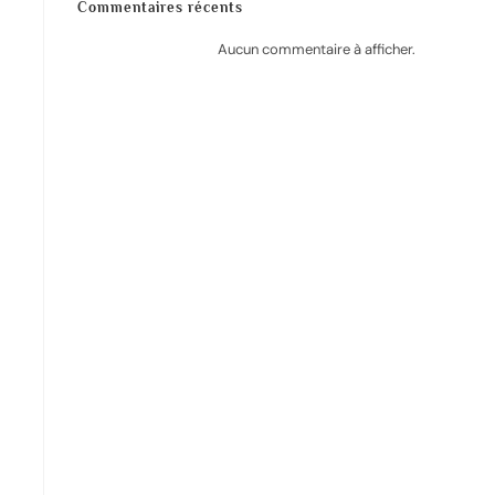
Commentaires récents
Aucun commentaire à afficher.