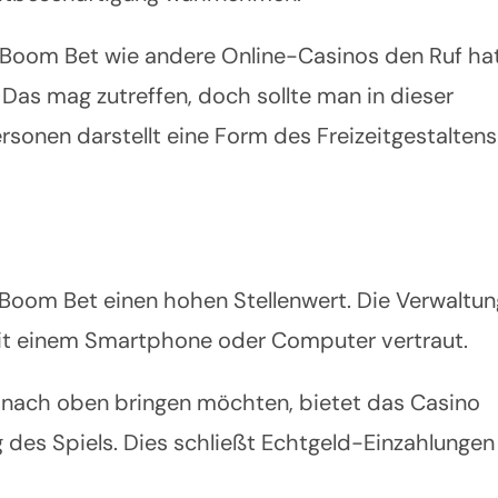
s Boom Bet wie andere Online-Casinos den Ruf hat
Das mag zutreffen, doch sollte man in dieser
ersonen darstellt eine Form des Freizeitgestaltens
t Boom Bet einen hohen Stellenwert. Die Verwaltun
mit einem Smartphone oder Computer vertraut.
net nach oben bringen möchten, bietet das Casino
 des Spiels. Dies schließt Echtgeld-Einzahlungen