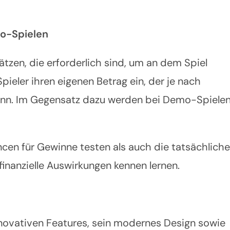
o-Spielen
ätzen, die erforderlich sind, um an dem Spiel
pieler ihren eigenen Betrag ein, der je nach
 kann. Im Gegensatz dazu werden bei Demo-Spiele
cen für Gewinne testen als auch die tatsächliche
finanzielle Auswirkungen kennen lernen.
novativen Features, sein modernes Design sowie