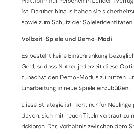
Plattform nur Personen in Ländern verfügb
ist. Darüber hinaus haben sie sicherheit
sowie zum Schutz der Spieleridentitäten.
Vollzeit-Spiele und Demo-Modi
Es besteht keine Einschränkung bezüglic
Geld, sodass Nutzer jederzeit diese Opti
zunächst den Demo-Modus zu nutzen, um d
Einarbeitung in neue Spiele einzubüßen.
Diese Strategie ist nicht nur für Neulinge
davon, sich mit neuen Titeln vertraut zu
riskieren. Das Verhältnis zwischen dem