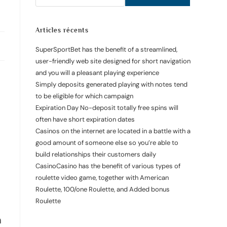
Articles récents
SuperSportBet has the benefit of a streamlined,
user-friendly web site designed for short navigation
and you will a pleasant playing experience
Simply deposits generated playing with notes tend
to be eligible for which campaign
Expiration Day No-deposit totally free spins will
often have short expiration dates
Casinos on the internet are located in a battle with a
good amount of someone else so you’re able to
build relationships their customers daily
CasinoCasino has the benefit of various types of
roulette video game, together with American
Roulette, 100/one Roulette, and Added bonus
Roulette
m