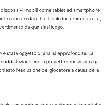
i dispositivi mobili come tablet ed smartphone
e caricato dai siti ufficiali dei fornitori di slot,
vertimento da qualsiasi luogo.
no è stata oggetto di analisi approfondite. La
soddisfazione con la progettazione visiva e gli
chiesto l’esclusione del giocatore a causa della
o rivela una combinazione eccitante di tematiche