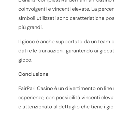
coinvolgenti e vincenti elevate. La perce
simboli utilizzati sono caratteristiche pos
più grandi.
Il gioco è anche supportato da un team clie
dati e le transazioni, garantendo ai gioca
gioco.
Conclusione
FairPari Casino è un divertimento on lin
esperienze, con possibilità vincenti eleva
e attenzionato al dettaglio che tiene i gi