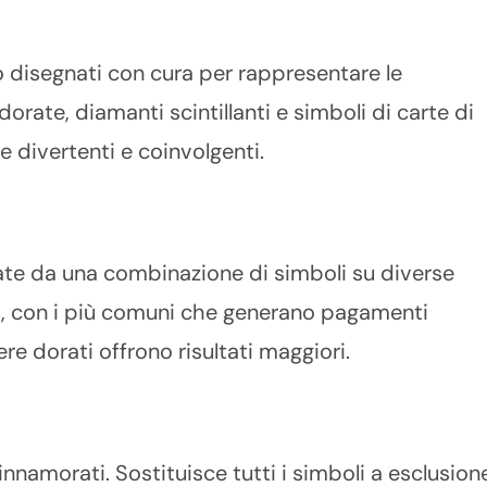
no disegnati con cura per rappresentare le
dorate, diamanti scintillanti e simboli di carte di
ne divertenti e coinvolgenti.
rate da una combinazione di simboli su diverse
so, con i più comuni che generano pagamenti
re dorati offrono risultati maggiori.
nnamorati. Sostituisce tutti i simboli a esclusion