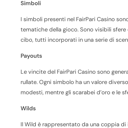
Simboli
I simboli presenti nel FairPari Casino so
tematiche della gioco. Sono visibili sfere 
cibo, tutti incorporati in una serie di sce
Payouts
Le vincite del FairPari Casino sono gene
rullate. Ogni simbolo ha un valore diver
modesti, mentre gli scarabei d’oro e le sfe
Wilds
Il Wild è rappresentato da una coppia di i