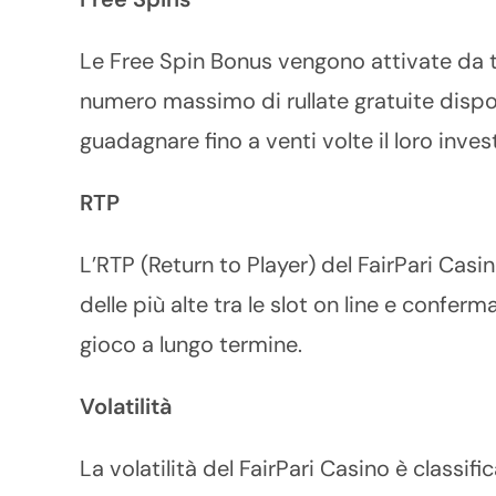
Le Free Spin Bonus vengono attivate da tre
numero massimo di rullate gratuite dispon
guadagnare fino a venti volte il loro inve
RTP
L’RTP (Return to Player) del FairPari Cas
delle più alte tra le slot on line e conferm
gioco a lungo termine.
Volatilità
La volatilità del FairPari Casino è classi