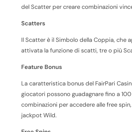
del Scatter per creare combinazioni vince
Scatters
Il Scatter è il Simbolo della Coppia, che a
attivata la funzione di scatti, tre o più S
Feature Bonus
La caratteristica bonus del FairPari Casin
giocatori possono guadagnare fino a 100 r
combinazioni per accedere alle free spin,
jackpot Wild.
Free Spins