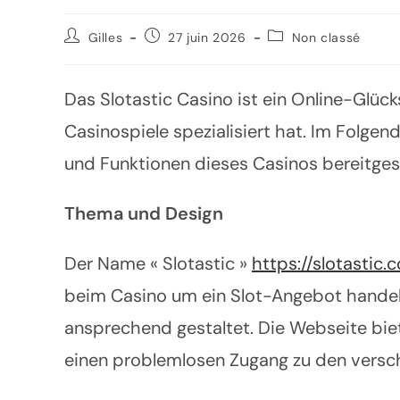
Gilles
27 juin 2026
Non classé
Das Slotastic Casino ist ein Online-Glüc
Casinospiele spezialisiert hat. Im Folg
und Funktionen dieses Casinos bereitgest
Thema und Design
Der Name « Slotastic »
https://slotastic.
beim Casino um ein Slot-Angebot handel
ansprechend gestaltet. Die Webseite biet
einen problemlosen Zugang zu den versc