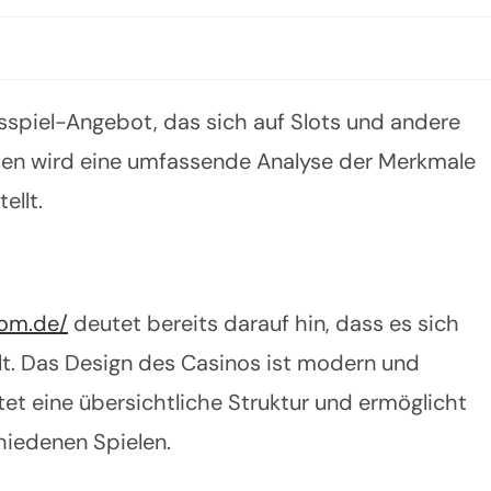
ksspiel-Angebot, das sich auf Slots und andere
enden wird eine umfassende Analyse der Merkmale
ellt.
com.de/
deutet bereits darauf hin, dass es sich
t. Das Design des Casinos ist modern und
et eine übersichtliche Struktur und ermöglicht
hiedenen Spielen.