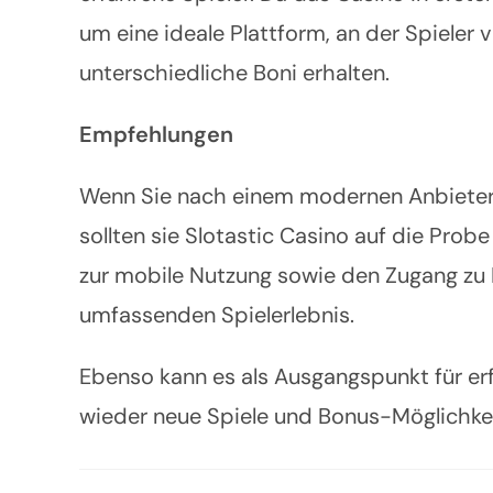
um eine ideale Plattform, an der Spieler
unterschiedliche Boni erhalten.
Empfehlungen
Wenn Sie nach einem modernen Anbieter m
sollten sie Slotastic Casino auf die Pro
zur mobile Nutzung sowie den Zugang zu L
umfassenden Spielerlebnis.
Ebenso kann es als Ausgangspunkt für e
wieder neue Spiele und Bonus-Möglichke