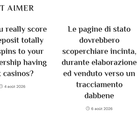
T AIMER
 really score
Le pagine di stato
posit totally
dovrebbero
spins to your
scoperchiare incinta,
rship having
durante elaborazione
 casinos?
ed venduto verso un
tracciamento
4 août 2026
dabbene
6 août 2026