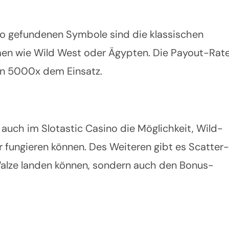
no gefundenen Symbole sind die klassischen
men wie Wild West oder Ägypten. Die Payout-Rat
on 5000x dem Einsatz.
 auch im Slotastic Casino die Möglichkeit, Wild-
r fungieren können. Des Weiteren gibt es Scatter-
r Walze landen können, sondern auch den Bonus-