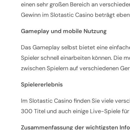
einen sehr großen Bereich an verschiede
Gewinn im Slotastic Casino beträgt ebe
Gameplay und mobile Nutzung
Das Gameplay selbst bietet eine einfach
Spieler schnell einarbeiten können. Die 
zwischen Spielern auf verschiedenen Ge
Spielererlebnis
Im Slotastic Casino finden Sie viele ver
300 Titel und auch einige Live-Spiele für
Zusammenfassung der wichtigsten Info