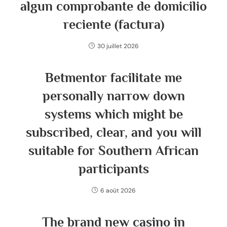
algun comprobante de domicilio
reciente (factura)
30 juillet 2026
Betmentor facilitate me
personally narrow down
systems which might be
subscribed, clear, and you will
suitable for Southern African
participants
6 août 2026
The brand new casino in