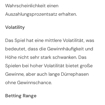
Wahrscheinlichkeit einen
Auszahlungsprozentsatz erhalten.
Volatility
Das Spiel hat eine mittlere Volatilität, was
bedeutet, dass die Gewinnhäufigkeit und
Höhe nicht sehr stark schwanken. Das
Spielen bei hoher Volatilität bietet große
Gewinne, aber auch lange Dürrephasen
ohne Gewinnschance.
Betting Range