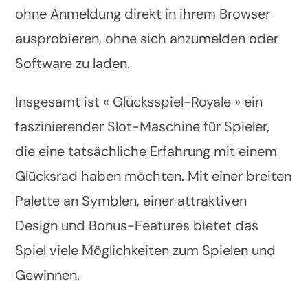
ohne Anmeldung direkt in ihrem Browser
ausprobieren, ohne sich anzumelden oder
Software zu laden.
Insgesamt ist « Glücksspiel-Royale » ein
faszinierender Slot-Maschine für Spieler,
die eine tatsächliche Erfahrung mit einem
Glücksrad haben möchten. Mit einer breiten
Palette an Symblen, einer attraktiven
Design und Bonus-Features bietet das
Spiel viele Möglichkeiten zum Spielen und
Gewinnen.