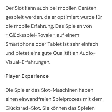
Der Slot kann auch bei mobilen Geräten
gespielt werden, da er optimiert wurde für
die mobile Erfahrung. Das Spielen von
« Glücksspiel-Royale » auf einem
Smartphone oder Tablet ist sehr einfach
und bietet eine gute Qualität an Audio-
Visual-Erfahrungen.
Player Experience
Die Spieler des Slot-Maschinen haben
einen einwandfreien Spielprozess mit dem
Glücksrad-Slot. Sie können das Spielen