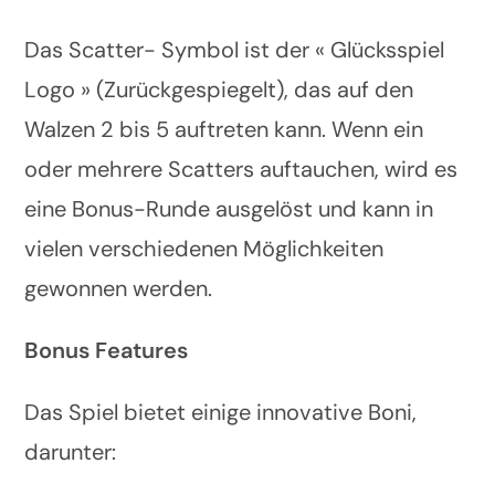
Das Scatter- Symbol ist der « Glücksspiel
Logo » (Zurückgespiegelt), das auf den
Walzen 2 bis 5 auftreten kann. Wenn ein
oder mehrere Scatters auftauchen, wird es
eine Bonus-Runde ausgelöst und kann in
vielen verschiedenen Möglichkeiten
gewonnen werden.
Bonus Features
Das Spiel bietet einige innovative Boni,
darunter: