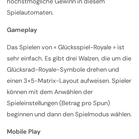
höchstmögliche Gewinn in diesem
Spielautomaten.
Gameplay
Das Spielen von « Glücksspiel-Royale » ist
sehr einfach. Es gibt drei Walzen, die um die
Glücksrad-Royale-Symbole drehen und
einen 3×5-Matrix-Layout aufweisen. Spieler
können mit dem Anwählen der
Spieleinstellungen (Betrag pro Spun)
beginnen und dann den Spielmodus wählen.
Mobile Play