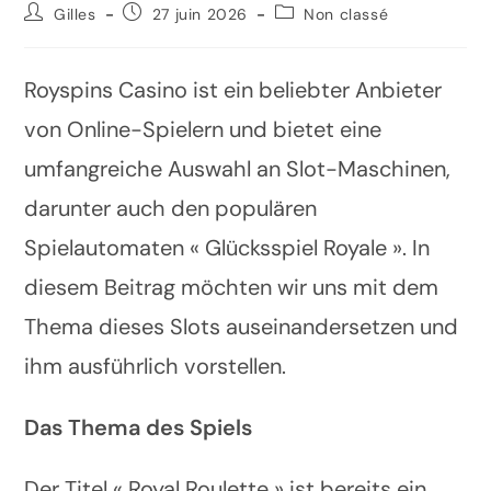
Gilles
27 juin 2026
Non classé
Royspins Casino ist ein beliebter Anbieter
von Online-Spielern und bietet eine
umfangreiche Auswahl an Slot-Maschinen,
darunter auch den populären
Spielautomaten « Glücksspiel Royale ». In
diesem Beitrag möchten wir uns mit dem
Thema dieses Slots auseinandersetzen und
ihm ausführlich vorstellen.
Das Thema des Spiels
Der Titel « Royal Roulette » ist bereits ein