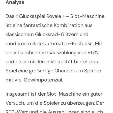
Analyse
Das « Glücksspiel Royale » – Slot-Maschine
ist eine fantastische Kombination aus
klassischem Glücksrad-Glitzern und
modernem Spielautomaten-Erlebniss. Mit
einer Durchschnittsauszahlung von 95%
und einer mittleren Volatilität bietet das
Spiel eine großartige Chance zum Spielen
mit viel Gewinnpotenzial.
Insgesamt ist der Slot-Maschine ein guter
Versuch, um die Spieler zu überzeugen. Der
RTP-Wert und die Auszahlungen sind auch