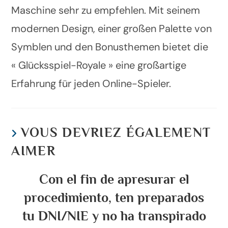
Maschine sehr zu empfehlen. Mit seinem
modernen Design, einer großen Palette von
Symblen und den Bonusthemen bietet die
« Glücksspiel-Royale » eine großartige
Erfahrung für jeden Online-Spieler.
VOUS DEVRIEZ ÉGALEMENT
AIMER
Con el fin de apresurar el
procedimiento, ten preparados
tu DNI/NIE y no ha transpirado