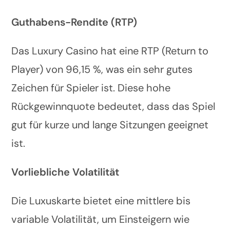
Guthabens-Rendite (RTP)
Das Luxury Casino hat eine RTP (Return to
Player) von 96,15 %, was ein sehr gutes
Zeichen für Spieler ist. Diese hohe
Rückgewinnquote bedeutet, dass das Spiel
gut für kurze und lange Sitzungen geeignet
ist.
Vorliebliche Volatilität
Die Luxuskarte bietet eine mittlere bis
variable Volatilität, um Einsteigern wie