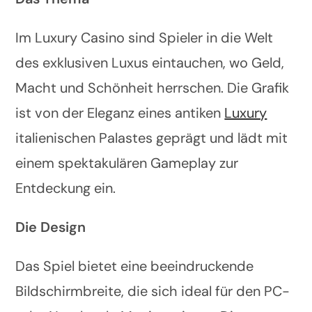
Im Luxury Casino sind Spieler in die Welt
des exklusiven Luxus eintauchen, wo Geld,
Macht und Schönheit herrschen. Die Grafik
ist von der Eleganz eines antiken
Luxury
italienischen Palastes geprägt und lädt mit
einem spektakulären Gameplay zur
Entdeckung ein.
Die Design
Das Spiel bietet eine beeindruckende
Bildschirmbreite, die sich ideal für den PC-