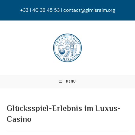
+33 1 40 38 45 53 | contact@glmisraim.org
MENU
Glücksspiel-Erlebnis im Luxus-
Casino