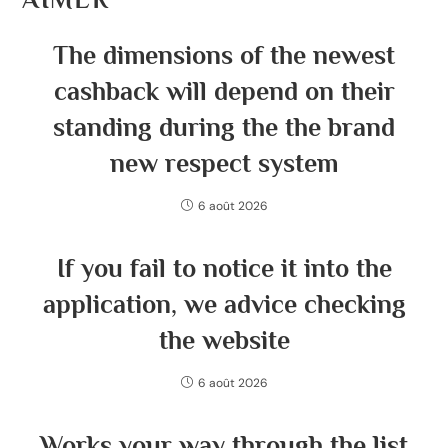
The dimensions of the newest
cashback will depend on their
standing during the the brand
new respect system
6 août 2026
If you fail to notice it into the
application, we advice checking
the website
6 août 2026
Works your way through the list