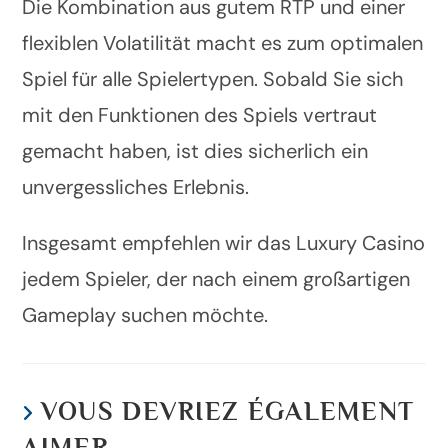
Die Kombination aus gutem RTP und einer
flexiblen Volatilität macht es zum optimalen
Spiel für alle Spielertypen. Sobald Sie sich
mit den Funktionen des Spiels vertraut
gemacht haben, ist dies sicherlich ein
unvergessliches Erlebnis.
Insgesamt empfehlen wir das Luxury Casino
jedem Spieler, der nach einem großartigen
Gameplay suchen möchte.
VOUS DEVRIEZ ÉGALEMENT
AIMER