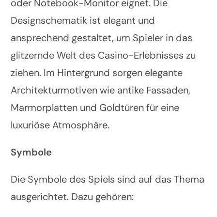
oder Notebook-Monitor eignet. Die
Designschematik ist elegant und
ansprechend gestaltet, um Spieler in das
glitzernde Welt des Casino-Erlebnisses zu
ziehen. Im Hintergrund sorgen elegante
Architekturmotiven wie antike Fassaden,
Marmorplatten und Goldtüren für eine
luxuriöse Atmosphäre.
Symbole
Die Symbole des Spiels sind auf das Thema
ausgerichtet. Dazu gehören: