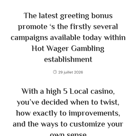
The latest greeting bonus
promote ‘s the firstly several
campaigns available today within
Hot Wager Gambling
establishment
29 juillet 2026
With a high 5 Local casino,
you’ve decided when to twist,
how exactly to improvements,
and the ways to customize your
own sense