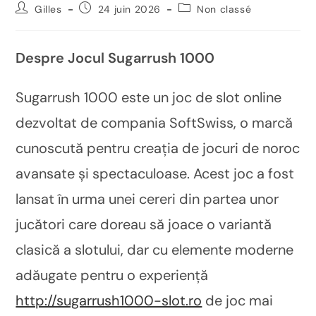
Gilles
24 juin 2026
Non classé
Despre Jocul Sugarrush 1000
Sugarrush 1000 este un joc de slot online
dezvoltat de compania SoftSwiss, o marcă
cunoscută pentru creația de jocuri de noroc
avansate și spectaculoase. Acest joc a fost
lansat în urma unei cereri din partea unor
jucători care doreau să joace o variantă
clasică a slotului, dar cu elemente moderne
adăugate pentru o experiență
http://sugarrush1000-slot.ro
de joc mai