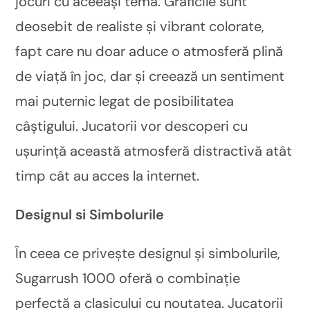
jocuri cu aceeași tema. Graficile sunt
deosebit de realiste și vibrant colorate,
fapt care nu doar aduce o atmosferă plină
de viață în joc, dar și creează un sentiment
mai puternic legat de posibilitatea
câștigului. Jucatorii vor descoperi cu
ușurință această atmosferă distractivă atât
timp cât au acces la internet.
Designul si Simbolurile
În ceea ce privește designul și simbolurile,
Sugarrush 1000 oferă o combinație
perfectă a clasicului cu noutatea. Jucatorii