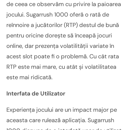
de ceea ce observăm cu privire la paioarea
jocului. Sugarrush 1000 oferă o rată de
reînnoire a jucătorilor (RTP) destul de bună
pentru oricine dorește să înceapă jocuri
online, dar prezența volatilității variate în
acest slot poate fi o problemă. Cu cât rata
RTP este mai mare, cu atât și volatilitatea
este mai ridicată.
Interfata de Utilizator
Experiența jocului are un impact major pe
aceasta care rulează aplicația. Sugarrush