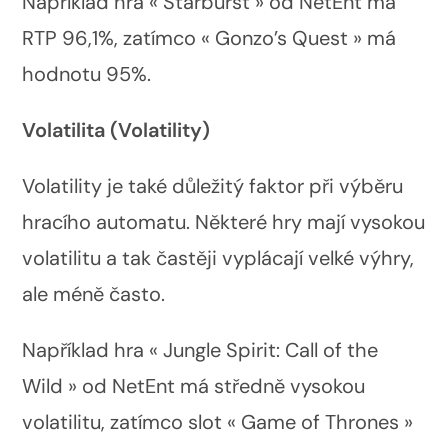
Například hra « Starburst » od NetEnt má
RTP 96,1%, zatímco « Gonzo’s Quest » má
hodnotu 95%.
Volatilita (Volatility)
Volatility je také důležitý faktor při výběru
hracího automatu. Některé hry mají vysokou
volatilitu a tak častěji vyplácají velké výhry,
ale méně často.
Například hra « Jungle Spirit: Call of the
Wild » od NetEnt má středně vysokou
volatilitu, zatímco slot « Game of Thrones »