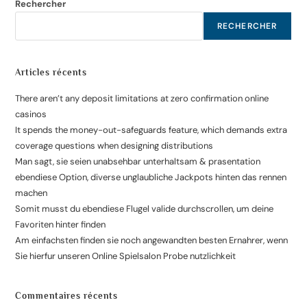
Rechercher
RECHERCHER
Articles récents
There aren’t any deposit limitations at zero confirmation online
casinos
It spends the money-out-safeguards feature, which demands extra
coverage questions when designing distributions
Man sagt, sie seien unabsehbar unterhaltsam & prasentation
ebendiese Option, diverse unglaubliche Jackpots hinten das rennen
machen
Somit musst du ebendiese Flugel valide durchscrollen, um deine
Favoriten hinter finden
Am einfachsten finden sie noch angewandten besten Ernahrer, wenn
Sie hierfur unseren Online Spielsalon Probe nutzlichkeit
Commentaires récents