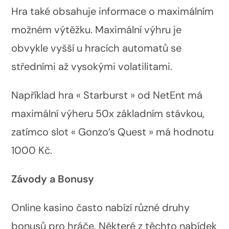
Hra také obsahuje informace o maximálním
možném výtěžku. Maximální výhru je
obvykle vyšší u hracích automatů se
středními až vysokými volatilitami.
Například hra « Starburst » od NetEnt má
maximální výheru 50x základním stávkou,
zatímco slot « Gonzo’s Quest » má hodnotu
1000 Kč.
Závody a Bonusy
Online kasino často nabízí různé druhy
bonusů pro hráče. Některé z těchto nabídek