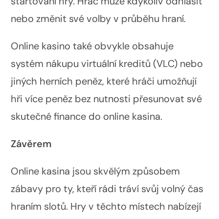
startování hry. Hráč může kdykoliv odhlásit
nebo změnit své volby v průběhu hraní.
Online kasino také obvykle obsahuje
systém nákupu virtuální kreditů (VLC) nebo
jiných herních peněz, které hráči umožňují
hři více peněz bez nutnosti přesunovat své
skutečné finance do online kasina.
Závěrem
Online kasina jsou skvělým způsobem
zábavy pro ty, kteří rádi tráví svůj volný čas
hraním slotů. Hry v těchto místech nabízejí