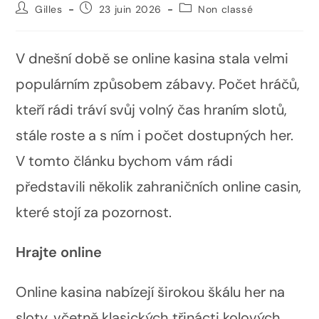
Gilles
23 juin 2026
Non classé
V dnešní době se online kasina stala velmi
populárním způsobem zábavy. Počet hráčů,
kteří rádi tráví svůj volný čas hraním slotů,
stále roste a s ním i počet dostupných her.
V tomto článku bychom vám rádi
představili několik zahraničních online casin,
které stojí za pozornost.
Hrajte online
Online kasina nabízejí širokou škálu her na
sloty, včetně klasických třinácti kolových