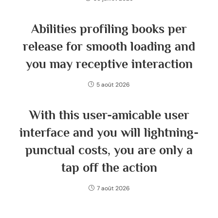
Abilities profiling books per
release for smooth loading and
you may receptive interaction
5 août 2026
With this user-amicable user
interface and you will lightning-
punctual costs, you are only a
tap off the action
7 août 2026