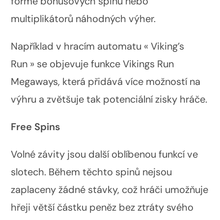
formě bonusových spinů nebo
multiplikátorů náhodných výher.
Například v hracím automatu « Viking’s
Run » se objevuje funkce Vikings Run
Megaways, která přidává více možností na
výhru a zvětšuje tak potenciální zisky hráče.
Free Spins
Volné závity jsou další oblíbenou funkcí ve
slotech. Během těchto spinů nejsou
zaplaceny žádné stávky, což hráči umožňuje
hřeji větší částku peněz bez ztráty svého