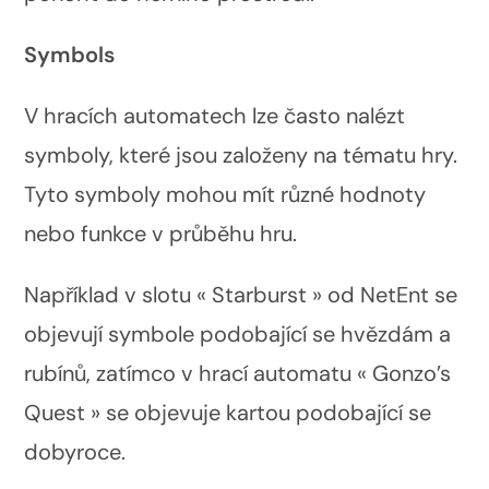
Symbols
V hracích automatech lze často nalézt
symboly, které jsou založeny na tématu hry.
Tyto symboly mohou mít různé hodnoty
nebo funkce v průběhu hru.
Například v slotu « Starburst » od NetEnt se
objevují symbole podobající se hvězdám a
rubínů, zatímco v hrací automatu « Gonzo’s
Quest » se objevuje kartou podobající se
dobyroce.