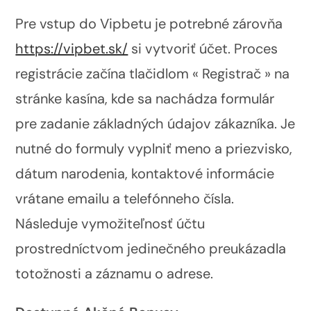
Pre vstup do Vipbetu je potrebné zárovňa
https://vipbet.sk/
si vytvoriť účet. Proces
registrácie začína tlačidlom « Registrač » na
stránke kasína, kde sa nachádza formulár
pre zadanie základných údajov zákazníka. Je
nutné do formuly vyplniť meno a priezvisko,
dátum narodenia, kontaktové informácie
vrátane emailu a telefónneho čísla.
Následuje vymožiteľnosť účtu
prostredníctvom jedinečného preukázadla
totožnosti a záznamu o adrese.