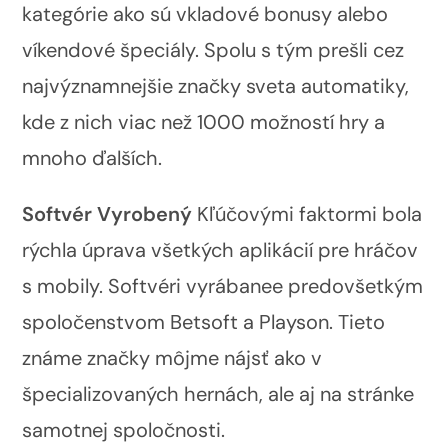
kategórie ako sú vkladové bonusy alebo
víkendové špeciály. Spolu s tým prešli cez
najvýznamnejšie značky sveta automatiky,
kde z nich viac než 1000 možností hry a
mnoho ďalších.
Softvér Vyrobený
Kľúčovými faktormi bola
rýchla úprava všetkých aplikácií pre hráčov
s mobily. Softvéri vyrábanee predovšetkým
spoločenstvom Betsoft a Playson. Tieto
známe značky môjme nájsť ako v
špecializovaných hernách, ale aj na stránke
samotnej spoločnosti.