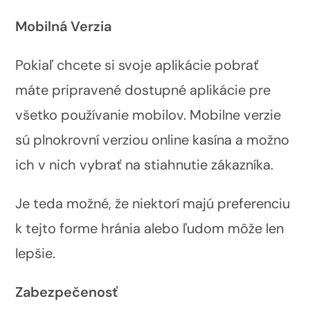
Mobilná Verzia
Pokiaľ chcete si svoje aplikácie pobrať
máte pripravené dostupné aplikácie pre
všetko používanie mobilov. Mobilne verzie
sú plnokrovní verziou online kasína a možno
ich v nich vybrať na stiahnutie zákazníka.
Je teda možné, že niektorí majú preferenciu
k tejto forme hránia alebo ľudom môže len
lepšie.
Zabezpečenosť