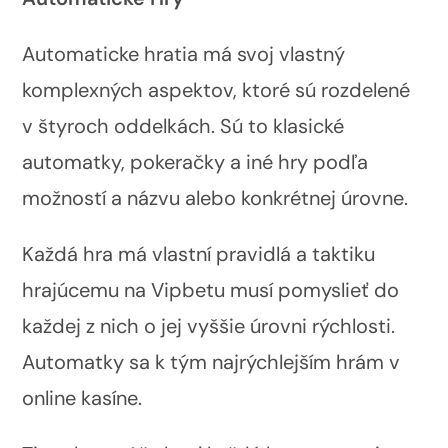
Automaticke hratia má svoj vlastný
komplexných aspektov, ktoré sú rozdelené
v štyroch oddelkách. Sú to klasické
automatky, pokeračky a iné hry podľa
možností a názvu alebo konkrétnej úrovne.
Každá hra má vlastní pravidlá a taktiku
hrajúcemu na Vipbetu musí pomyslieť do
každej z nich o jej vyššie úrovni rýchlosti.
Automatky sa k tým najrýchlejším hrám v
online kasíne.