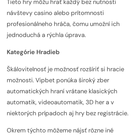
Tieto hry môžu hrať každý bez nutnosti
návštevy casino alebo prítomnosti
profesionálneho hráča, čomu umožní ich
jednoduchá a rýchla úprava.
Kategórie Hradieb
Škálovitelnosť je možnosť rozšíriť si hracie
možnosti. Vipbet ponúka široký zber
automatických hraní vrátane klasických
automatik, videoautomatik, 3D her a v
niektorých prípadoch aj hry bez registrácie.
Okrem týchto môžeme nájsť rôzne iné