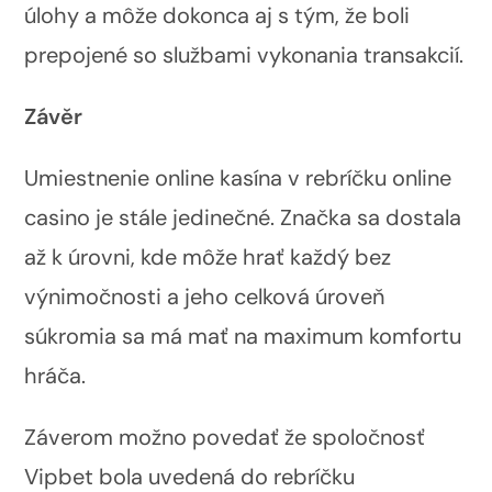
úlohy a môže dokonca aj s tým, že boli
prepojené so službami vykonania transakcií.
Závěr
Umiestnenie online kasína v rebríčku online
casino je stále jedinečné. Značka sa dostala
až k úrovni, kde môže hrať každý bez
výnimočnosti a jeho celková úroveň
súkromia sa má mať na maximum komfortu
hráča.
Záverom možno povedať že spoločnosť
Vipbet bola uvedená do rebríčku