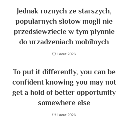
Jednak roznych ze starszych,
popularnych slotow mogli nie
przedsiewziecie w tym plynnie
do urzadzeniach mobilnych
1 août 2026
To put it differently, you can be
confident knowing you may not
get a hold of better opportunity
somewhere else
1 août 2026