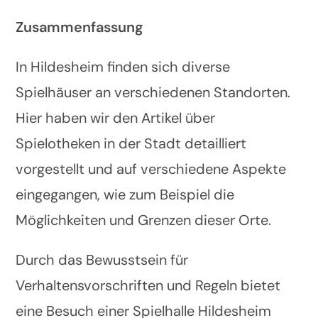
Zusammenfassung
In Hildesheim finden sich diverse
Spielhäuser an verschiedenen Standorten.
Hier haben wir den Artikel über
Spielotheken in der Stadt detailliert
vorgestellt und auf verschiedene Aspekte
eingegangen, wie zum Beispiel die
Möglichkeiten und Grenzen dieser Orte.
Durch das Bewusstsein für
Verhaltensvorschriften und Regeln bietet
eine Besuch einer Spielhalle Hildesheim