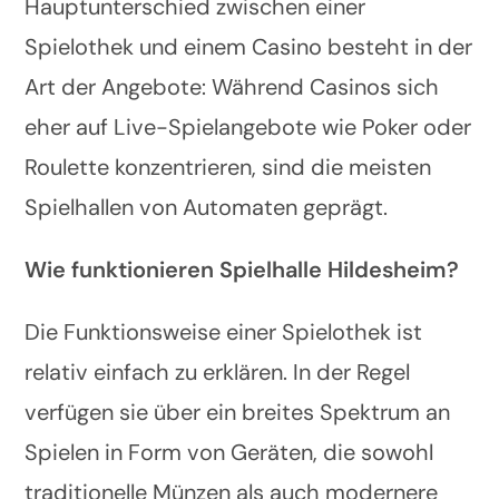
Hauptunterschied zwischen einer
Spielothek und einem Casino besteht in der
Art der Angebote: Während Casinos sich
eher auf Live-Spielangebote wie Poker oder
Roulette konzentrieren, sind die meisten
Spielhallen von Automaten geprägt.
Wie funktionieren Spielhalle Hildesheim?
Die Funktionsweise einer Spielothek ist
relativ einfach zu erklären. In der Regel
verfügen sie über ein breites Spektrum an
Spielen in Form von Geräten, die sowohl
traditionelle Münzen als auch modernere