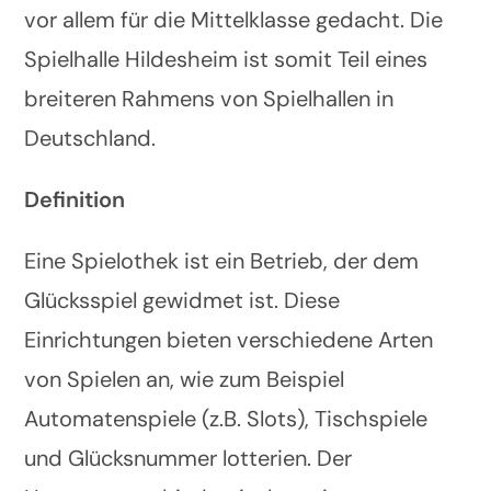
vor allem für die Mittelklasse gedacht. Die
Spielhalle Hildesheim ist somit Teil eines
breiteren Rahmens von Spielhallen in
Deutschland.
Definition
Eine Spielothek ist ein Betrieb, der dem
Glücksspiel gewidmet ist. Diese
Einrichtungen bieten verschiedene Arten
von Spielen an, wie zum Beispiel
Automatenspiele (z.B. Slots), Tischspiele
und Glücksnummer lotterien. Der