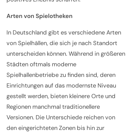
Arten von Spielotheken
In Deutschland gibt es verschiedene Arten
von Spielhällen, die sich je nach Standort
unterscheiden können. Während in größeren
Städten oftmals moderne
Spielhallenbetriebe zu finden sind, deren
Einrichtungen auf das modernste Niveau
gestellt werden, bieten kleinere Orte und
Regionen manchmal traditionellere
Versionen. Die Unterschiede reichen von
den eingerichteten Zonen bis hin zur