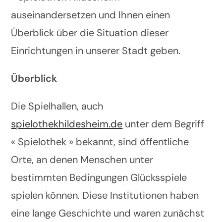
auseinandersetzen und Ihnen einen
Überblick über die Situation dieser
Einrichtungen in unserer Stadt geben.
Überblick
Die Spielhallen, auch
spielothekhildesheim.de
unter dem Begriff
« Spielothek » bekannt, sind öffentliche
Orte, an denen Menschen unter
bestimmten Bedingungen Glücksspiele
spielen können. Diese Institutionen haben
eine lange Geschichte und waren zunächst