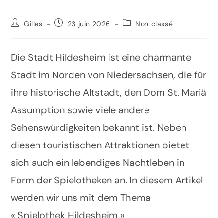
Gilles
23 juin 2026
Non classé
Die Stadt Hildesheim ist eine charmante
Stadt im Norden von Niedersachsen, die für
ihre historische Altstadt, den Dom St. Mariä
Assumption sowie viele andere
Sehenswürdigkeiten bekannt ist. Neben
diesen touristischen Attraktionen bietet
sich auch ein lebendiges Nachtleben in
Form der Spielotheken an. In diesem Artikel
werden wir uns mit dem Thema
« Spielothek Hildesheim »