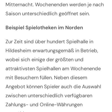
Mitternacht. Wochenenden werden je nach
Saison unterschiedlich geöffnet sein.
Beispiel Spielotheken im Norden
Zur Zeit sind über hundert Spielhalle in
Hildesheim erwartungsgemäß in Betrieb,
wobei sich einige der größten und
attraktivsten Spielhallen am Wochenende
mit Besuchern füllen. Neben diesem
Angebot können Spieler auch die Auswahl
zwischen unterschiedlich verfügbaren
Zahlungs- und Online-Währungen