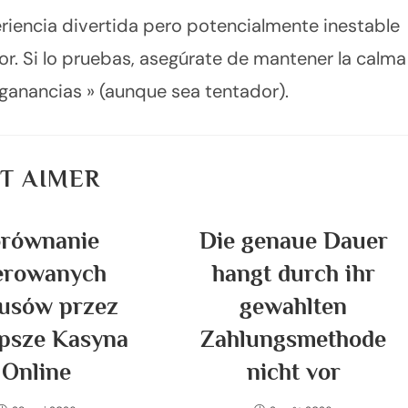
riencia divertida pero potencialmente inestable
r. Si lo pruebas, asegúrate de mantener la calma
s ganancias » (aunque sea tentador).
T AIMER
równanie
Die genaue Dauer
erowanych
hangt durch ihr
usów przez
gewahlten
epsze Kasyna
Zahlungsmethode
Online
nicht vor