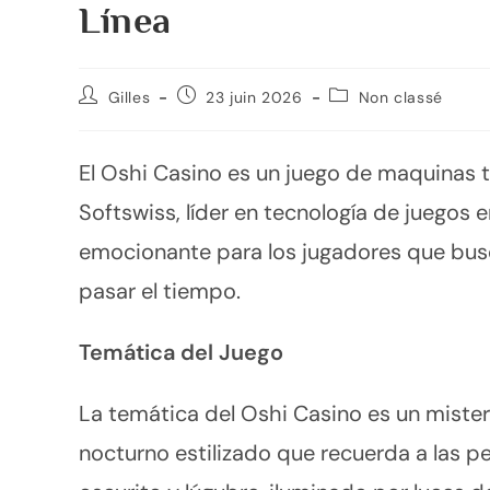
Línea
Gilles
23 juin 2026
Non classé
El Oshi Casino es un juego de maquinas t
Softswiss, líder en tecnología de juegos e
emocionante para los jugadores que bus
pasar el tiempo.
Temática del Juego
La temática del Oshi Casino es un miste
nocturno estilizado que recuerda a las pe