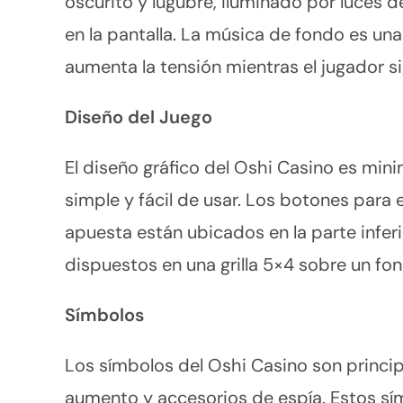
oscurito y lúgubre, iluminado por luces 
en la pantalla. La música de fondo es un
aumenta la tensión mientras el jugador s
Diseño del Juego
El diseño gráfico del Oshi Casino es mini
simple y fácil de usar. Los botones para e
apuesta están ubicados en la parte inferi
dispuestos en una grilla 5×4 sobre un f
Símbolos
Los símbolos del Oshi Casino son princip
aumento y accesorios de espía. Estos sím