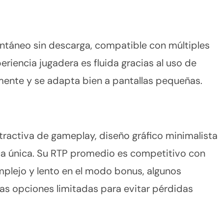
tantáneo sin descarga, compatible con múltiples
eriencia jugadera es fluida gracias al uso de
mente y se adapta bien a pantallas pequeñas.
tractiva de gameplay, diseño gráfico minimalista
ca única. Su RTP promedio es competitivo con
mplejo y lento en el modo bonus, algunos
as opciones limitadas para evitar pérdidas