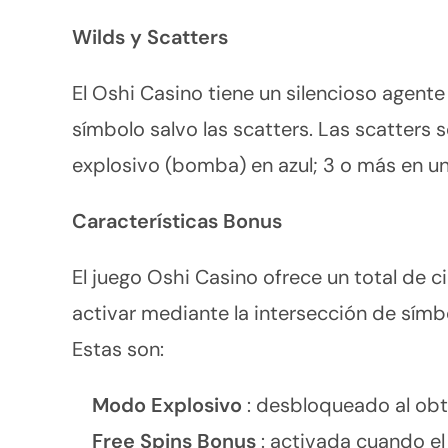
Wilds y Scatters
El Oshi Casino tiene un silencioso agent
símbolo salvo las scatters. Las scatter
explosivo (bomba) en azul; 3 o más en 
Características Bonus
El juego Oshi Casino ofrece un total de 
activar mediante la intersección de símb
Estas son:
Modo Explosivo
: desbloqueado al ob
Free Spins Bonus
: activada cuando e