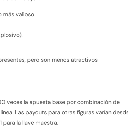
o más valioso.
plosivo).
presentes, pero son menos atractivos
00 veces la apuesta base por combinación de
línea. Las payouts para otras figuras varían desd
 para la llave maestra.