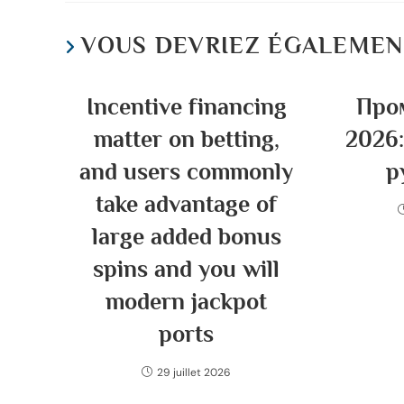
VOUS DEVRIEZ ÉGALEMEN
Incentive financing
Про
matter on betting,
2026
and users commonly
р
take advantage of
large added bonus
spins and you will
modern jackpot
ports
29 juillet 2026