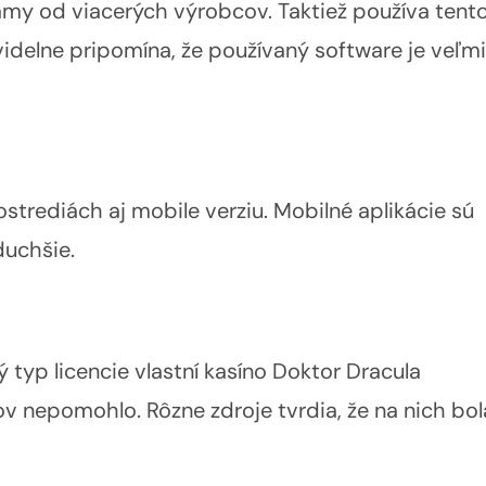
my od viacerých výrobcov. Taktiež používa tent
videlne pripomína, že používaný software je veľmi
strediách aj mobile verziu. Mobilné aplikácie sú
duchšie.
 typ licencie vlastní kasíno Doktor Dracula
ov nepomohlo. Rôzne zdroje tvrdia, že na nich bol