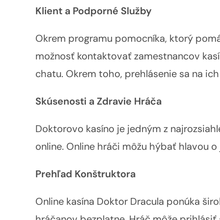
Klient a Podporné Služby
Okrem programu pomocníka, ktorý pomáha
možnosť kontaktovať zamestnancov kasí
chatu. Okrem toho, prehlásenie sa na ich
Skúsenosti a Zdravie Hráča
Doktorovo kasíno je jedným z najrozsiah
online. Online hráči môžu hýbať hlavou 
Prehľad Konštruktora
Online kasína Doktor Dracula ponúka šir
hráčanov bezplatne. Hráč môže prihlásiť s