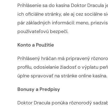
Prihlásenie sa do kasína Doktor Dracula j
ich oficiálne stránky, ale aj cez sociálne
pár základných informácií: meno, priezvis
používateľovú bezpečí.
Konto a Použitie
Prihlásený hráčan má pripravený rôznoro
profilu, odosielanie žiadosť o výplatu peňa
úplne spravovať na stránke online kasína.
Bonusy a Predpisy
Doktor Dracula ponúka rôznorodý sadzab