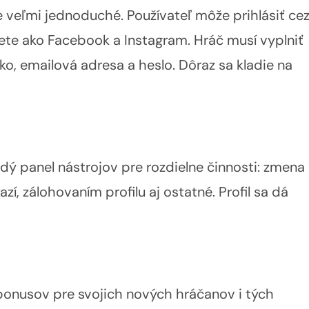
e veľmi jednoduché. Používateľ môže prihlásiť ce
 siete ako Facebook a Instagram. Hráč musí vyplniť
ko, emailová adresa a heslo. Dôraz sa kladie na
dý panel nástrojov pre rozdielne činnosti: zmena
zí, zálohovaním profilu aj ostatné. Profil sa dá
onusov pre svojich nových hráčanov i tých