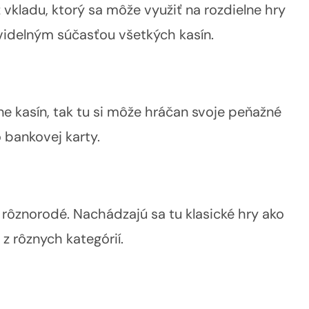
 vkladu, ktorý sa môže využiť na rozdielne hry
videlným súčasťou všetkých kasín.
ne kasín, tak tu si môže hráčan svoje peňažné
o bankovej karty.
sú rôznorodé. Nachádzajú sa tu klasické hry ako
 z rôznych kategórií.