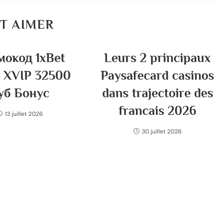
T AIMER
мокод 1xBet
Leurs 2 principaux
: XVIP 32500
Paysafecard casinos
уб Бонус
dans trajectoire des
francais 2026
13 juillet 2026
30 juillet 2026