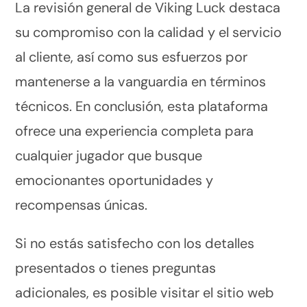
La revisión general de Viking Luck destaca
su compromiso con la calidad y el servicio
al cliente, así como sus esfuerzos por
mantenerse a la vanguardia en términos
técnicos. En conclusión, esta plataforma
ofrece una experiencia completa para
cualquier jugador que busque
emocionantes oportunidades y
recompensas únicas.
Si no estás satisfecho con los detalles
presentados o tienes preguntas
adicionales, es posible visitar el sitio web