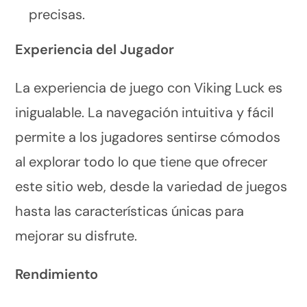
precisas.
Experiencia del Jugador
La experiencia de juego con Viking Luck es
inigualable. La navegación intuitiva y fácil
permite a los jugadores sentirse cómodos
al explorar todo lo que tiene que ofrecer
este sitio web, desde la variedad de juegos
hasta las características únicas para
mejorar su disfrute.
Rendimiento