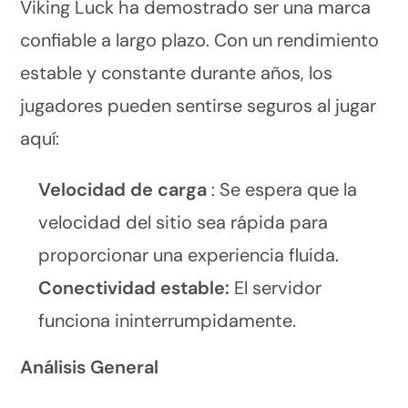
Viking Luck ha demostrado ser una marca
confiable a largo plazo. Con un rendimiento
estable y constante durante años, los
jugadores pueden sentirse seguros al jugar
aquí:
Velocidad de carga
: Se espera que la
velocidad del sitio sea rápida para
proporcionar una experiencia fluida.
Conectividad estable:
El servidor
funciona ininterrumpidamente.
Análisis General