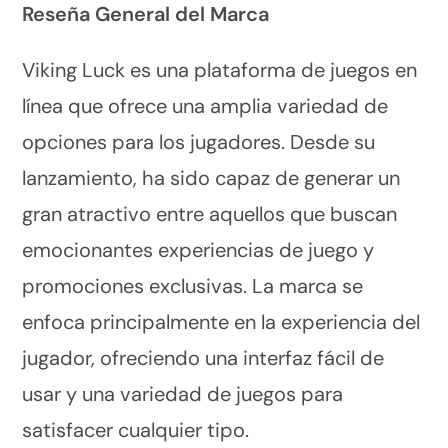
Reseña General del Marca
Viking Luck es una plataforma de juegos en
línea que ofrece una amplia variedad de
opciones para los jugadores. Desde su
lanzamiento, ha sido capaz de generar un
gran atractivo entre aquellos que buscan
emocionantes experiencias de juego y
promociones exclusivas. La marca se
enfoca principalmente en la experiencia del
jugador, ofreciendo una interfaz fácil de
usar y una variedad de juegos para
satisfacer cualquier tipo.