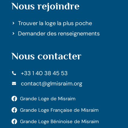
Nous rejoindre
Trouver la loge la plus poche
Demander des renseignements
Nous contacter
+33 1 40 38 45 53
contact@glmisraim.org
Grande Loge de Misraim
Grande Loge Française de Misraim
Grande Loge Béninoise de Misraim