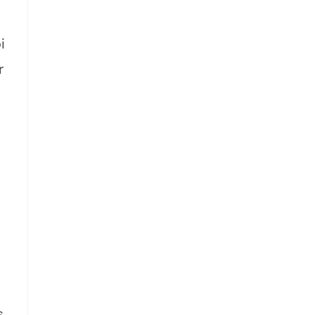
i
r
s