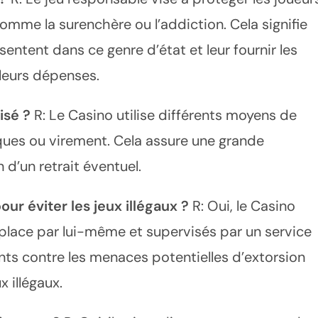
omme la surenchère ou l’addiction. Cela signifie
sentent dans ce genre d’état et leur fournir les
leurs dépenses.
isé ?
R: Le Casino utilise différents moyens de
ques ou virement. Cela assure une grande
 d’un retrait éventuel.
ur éviter les jeux illégaux ?
R: Oui, le Casino
place par lui-même et supervisés par un service
ents contre les menaces potentielles d’extorsion
x illégaux.