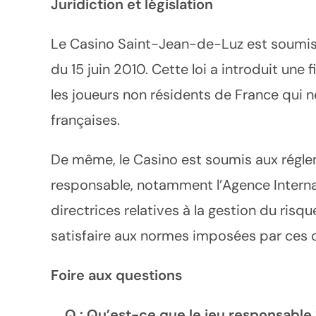
Juridiction et législation
Le Casino Saint-Jean-de-Luz est soumis 
du 15 juin 2010. Cette loi a introduit une f
les joueurs non résidents de France qui n
françaises.
De même, le Casino est soumis aux réglem
responsable, notamment l’Agence Internat
directrices relatives à la gestion du risqu
satisfaire aux normes imposées par ces 
Foire aux questions
Q : Qu’est-ce que le jeu responsable