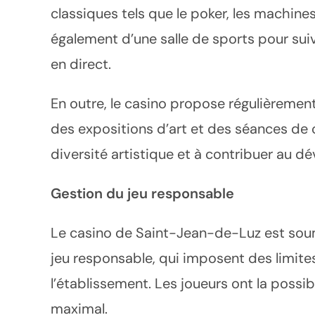
classiques tels que le poker, les machines
également d’une salle de sports pour suiv
en direct.
En outre, le casino propose régulièreme
des expositions d’art et des séances de 
diversité artistique et à contribuer au d
Gestion du jeu responsable
Le casino de Saint-Jean-de-Luz est soum
jeu responsable, qui imposent des limites
l’établissement. Les joueurs ont la possibi
maximal.