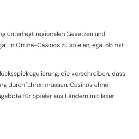
ng unterliegt regionalen Gesetzen und
egal, in Online-Casinos zu spielen, egal ob mit
Glücksspielregulierung, die vorschreiben, dass
fung durchführen müssen. Casinos ohne
ngebote für Spieler aus Ländern mit laxer