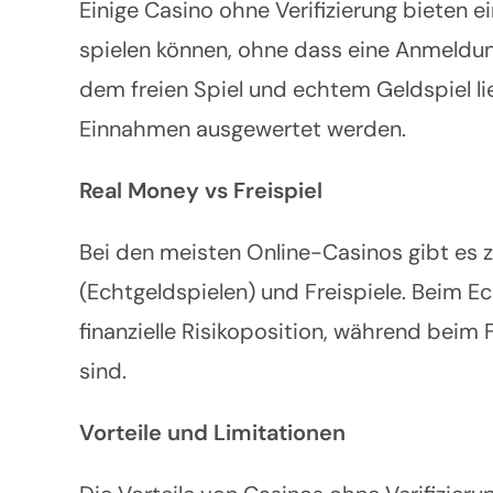
Einige Casino ohne Verifizierung bieten e
spielen können, ohne dass eine Anmeldun
dem freien Spiel und echtem Geldspiel lie
Einnahmen ausgewertet werden.
Real Money vs Freispiel
Bei den meisten Online-Casinos gibt es 
(Echtgeldspielen) und Freispiele. Beim Ec
finanzielle Risikoposition, während beim
sind.
Vorteile und Limitationen