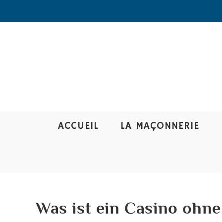
ACCUEIL
LA MAÇONNERIE
Was ist ein Casino ohne