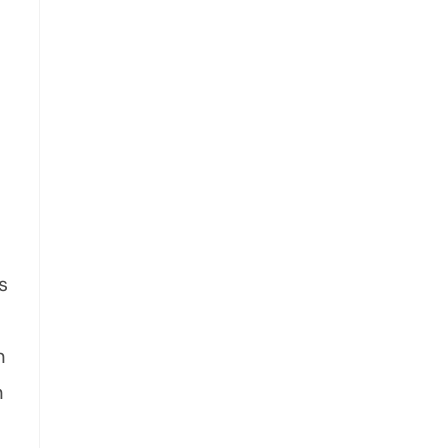
s
n
n