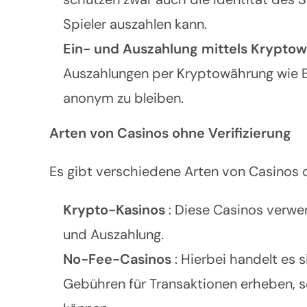
Spieler auszahlen kann.
Ein- und Auszahlung mittels Krypt
Auszahlungen per Kryptowährung wie Bi
anonym zu bleiben.
Arten von Casinos ohne Verifizierung
Es gibt verschiedene Arten von Casinos o
Krypto-Kasinos
: Diese Casinos verwe
und Auszahlung.
No-Fee-Casinos
: Hierbei handelt es 
Gebühren für Transaktionen erheben, 