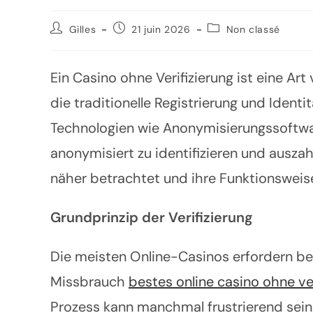
Gilles
21 juin 2026
Non classé
Ein Casino ohne Verifizierung ist eine Ar
die traditionelle Registrierung und Ident
Technologien wie Anonymisierungssoftwa
anonymisiert zu identifizieren und auszah
näher betrachtet und ihre Funktionsweise
Grundprinzip der Verifizierung
Die meisten Online-Casinos erfordern bei
Missbrauch
bestes online casino ohne ver
Prozess kann manchmal frustrierend sein u