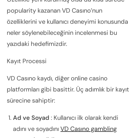
popularity kazanan VD Casıno’nun
özelliklerini ve kullanıcı deneyimi konusunda
neler söylenebileceğinin incelenmesi bu
yazıdaki hedefimizdir.
Kayıt Processi
VD Casıno kaydı, diğer online casino
platformları gibi basittir. Üç adımlık bir kayıt
sürecine sahiptir:
Ad ve Soyad
: Kullanıcı ilk olarak kendi
adını ve soyadını
VD Casıno gambling