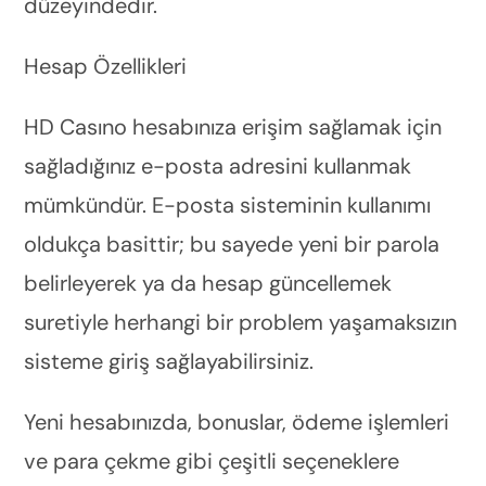
düzeyindedir.
Hesap Özellikleri
HD Casıno hesabınıza erişim sağlamak için
sağladığınız e-posta adresini kullanmak
mümkündür. E-posta sisteminin kullanımı
oldukça basittir; bu sayede yeni bir parola
belirleyerek ya da hesap güncellemek
suretiyle herhangi bir problem yaşamaksızın
sisteme giriş sağlayabilirsiniz.
Yeni hesabınızda, bonuslar, ödeme işlemleri
ve para çekme gibi çeşitli seçeneklere