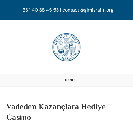
+33 1 40 38 45 53 | contact@glmisraim.org
MENU
Vadeden Kazançlara Hediye
Casino