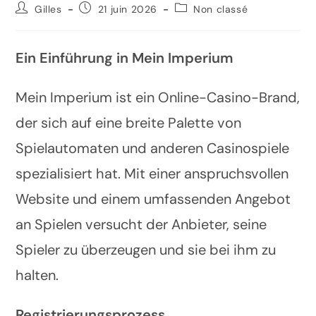
Gilles
21 juin 2026
Non classé
Ein Einführung in Mein Imperium
Mein Imperium ist ein Online-Casino-Brand,
der sich auf eine breite Palette von
Spielautomaten und anderen Casinospiele
spezialisiert hat. Mit einer anspruchsvollen
Website und einem umfassenden Angebot
an Spielen versucht der Anbieter, seine
Spieler zu überzeugen und sie bei ihm zu
halten.
Registrierungsprozess