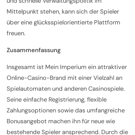
und schnelle Verwaltungspolitik im
Mittelpunkt stehen, kann sich der Spieler
über eine glücksspielorientierte Plattform
freuen.
Zusammenfassung
Insgesamt ist Mein Imperium ein attraktiver
Online-Casino-Brand mit einer Vielzahl an
Spielautomaten und anderen Casinospiele.
Seine einfache Registrierung, flexible
Zahlungsoptionen sowie das umfangreiche
Bonusangebot machen ihn für neue wie
bestehende Spieler ansprechend. Durch die