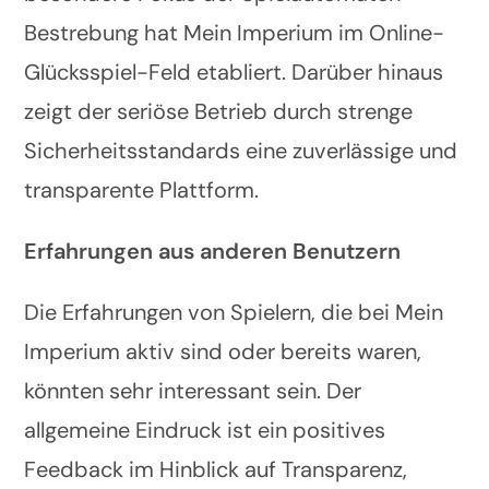
Bestrebung hat Mein Imperium im Online-
Glücksspiel-Feld etabliert. Darüber hinaus
zeigt der seriöse Betrieb durch strenge
Sicherheitsstandards eine zuverlässige und
transparente Plattform.
Erfahrungen aus anderen Benutzern
Die Erfahrungen von Spielern, die bei Mein
Imperium aktiv sind oder bereits waren,
könnten sehr interessant sein. Der
allgemeine Eindruck ist ein positives
Feedback im Hinblick auf Transparenz,