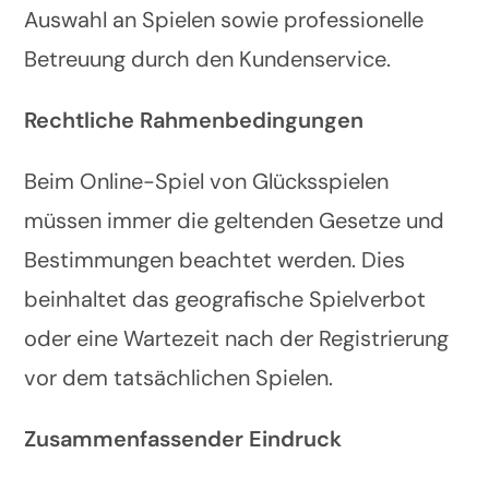
Auswahl an Spielen sowie professionelle
Betreuung durch den Kundenservice.
Rechtliche Rahmenbedingungen
Beim Online-Spiel von Glücksspielen
müssen immer die geltenden Gesetze und
Bestimmungen beachtet werden. Dies
beinhaltet das geografische Spielverbot
oder eine Wartezeit nach der Registrierung
vor dem tatsächlichen Spielen.
Zusammenfassender Eindruck