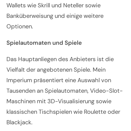
Wallets wie Skrill und Neteller sowie
Banküberweisung und einige weitere
Optionen.
Spielautomaten und Spiele
Das Hauptanliegen des Anbieters ist die
Vielfalt der angebotenen Spiele. Mein
Imperium präsentiert eine Auswahl von
Tausenden an Spielautomaten, Video-Slot-
Maschinen mit 3D-Visualisierung sowie
klassischen Tischspielen wie Roulette oder
Blackjack.