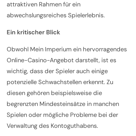
attraktiven Rahmen für ein
abwechslungsreiches Spielerlebnis.
Ein kritischer Blick
Obwohl Mein Imperium ein hervorragendes
Online-Casino-Angebot darstellt, ist es
wichtig, dass der Spieler auch einige
potenzielle Schwachstellen erkennt. Zu
diesen gehören beispielsweise die
begrenzten Mindesteinsätze in manchen
Spielen oder mögliche Probleme bei der
Verwaltung des Kontoguthabens.