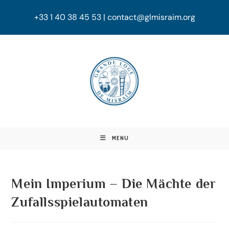
+33 1 40 38 45 53 | contact@glmisraim.org
MENU
Mein Imperium – Die Mächte der
Zufallsspielautomaten