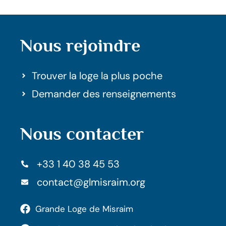
Nous rejoindre
Trouver la loge la plus poche
Demander des renseignements
Nous contacter
+33 1 40 38 45 53
contact@glmisraim.org
Grande Loge de Misraim