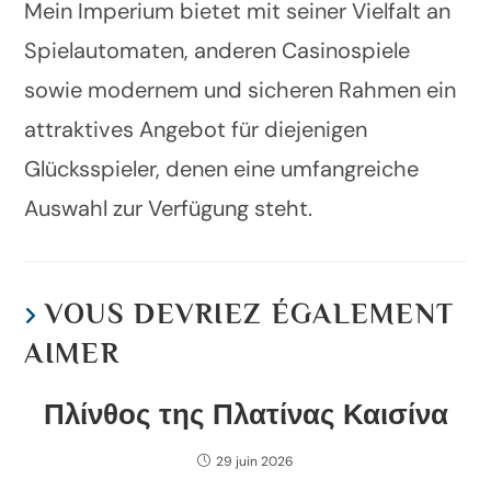
Mein Imperium bietet mit seiner Vielfalt an
Spielautomaten, anderen Casinospiele
sowie modernem und sicheren Rahmen ein
attraktives Angebot für diejenigen
Glücksspieler, denen eine umfangreiche
Auswahl zur Verfügung steht.
VOUS DEVRIEZ ÉGALEMENT
AIMER
Πλίνθος της Πλατίνας Καισίνα
29 juin 2026