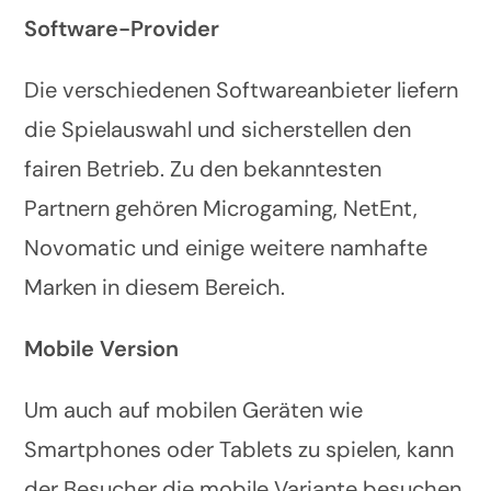
Software-Provider
Die verschiedenen Softwareanbieter liefern
die Spielauswahl und sicherstellen den
fairen Betrieb. Zu den bekanntesten
Partnern gehören Microgaming, NetEnt,
Novomatic und einige weitere namhafte
Marken in diesem Bereich.
Mobile Version
Um auch auf mobilen Geräten wie
Smartphones oder Tablets zu spielen, kann
der Besucher die mobile Variante besuchen,