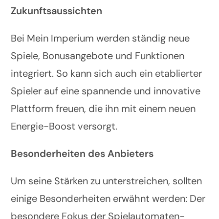
Zukunftsaussichten
Bei Mein Imperium werden ständig neue
Spiele, Bonusangebote und Funktionen
integriert. So kann sich auch ein etablierter
Spieler auf eine spannende und innovative
Plattform freuen, die ihn mit einem neuen
Energie-Boost versorgt.
Besonderheiten des Anbieters
Um seine Stärken zu unterstreichen, sollten
einige Besonderheiten erwähnt werden: Der
besondere Fokus der Spielautomaten-