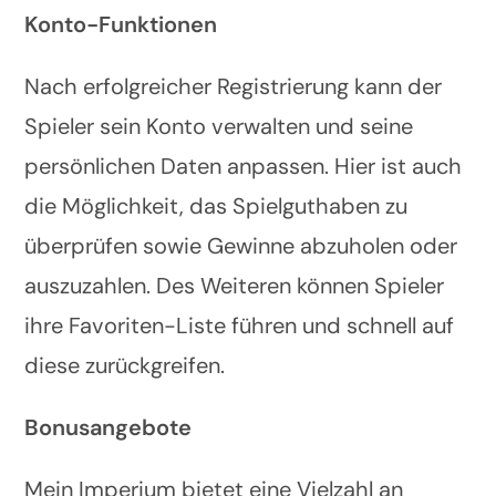
Konto-Funktionen
Nach erfolgreicher Registrierung kann der
Spieler sein Konto verwalten und seine
persönlichen Daten anpassen. Hier ist auch
die Möglichkeit, das Spielguthaben zu
überprüfen sowie Gewinne abzuholen oder
auszuzahlen. Des Weiteren können Spieler
ihre Favoriten-Liste führen und schnell auf
diese zurückgreifen.
Bonusangebote
Mein Imperium bietet eine Vielzahl an