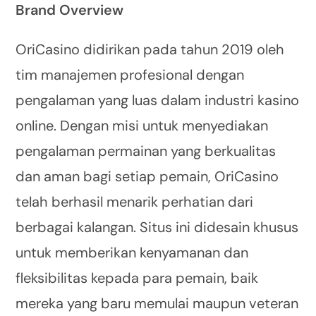
Brand Overview
OriCasino didirikan pada tahun 2019 oleh
tim manajemen profesional dengan
pengalaman yang luas dalam industri kasino
online. Dengan misi untuk menyediakan
pengalaman permainan yang berkualitas
dan aman bagi setiap pemain, OriCasino
telah berhasil menarik perhatian dari
berbagai kalangan. Situs ini didesain khusus
untuk memberikan kenyamanan dan
fleksibilitas kepada para pemain, baik
mereka yang baru memulai maupun veteran