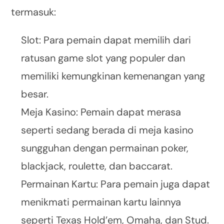
termasuk:
Slot: Para pemain dapat memilih dari
ratusan game slot yang populer dan
memiliki kemungkinan kemenangan yang
besar.
Meja Kasino: Pemain dapat merasa
seperti sedang berada di meja kasino
sungguhan dengan permainan poker,
blackjack, roulette, dan baccarat.
Permainan Kartu: Para pemain juga dapat
menikmati permainan kartu lainnya
seperti Texas Hold’em, Omaha, dan Stud.