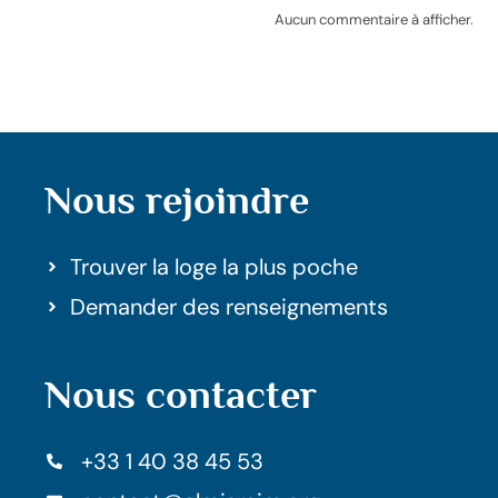
Aucun commentaire à afficher.
Nous rejoindre
Trouver la loge la plus poche
Demander des renseignements
Nous contacter
+33 1 40 38 45 53