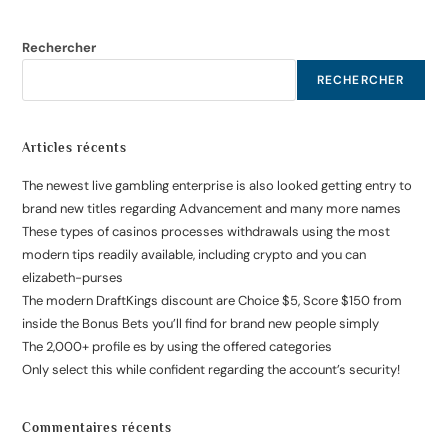
Rechercher
RECHERCHER
Articles récents
The newest live gambling enterprise is also looked getting entry to
brand new titles regarding Advancement and many more names
These types of casinos processes withdrawals using the most
modern tips readily available, including crypto and you can
elizabeth-purses
The modern DraftKings discount are Choice $5, Score $150 from
inside the Bonus Bets you’ll find for brand new people simply
The 2,000+ profile es by using the offered categories
Only select this while confident regarding the account’s security!
Commentaires récents