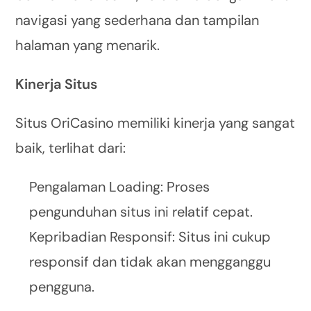
navigasi yang sederhana dan tampilan
halaman yang menarik.
Kinerja Situs
Situs OriCasino memiliki kinerja yang sangat
baik, terlihat dari:
Pengalaman Loading: Proses
pengunduhan situs ini relatif cepat.
Kepribadian Responsif: Situs ini cukup
responsif dan tidak akan mengganggu
pengguna.