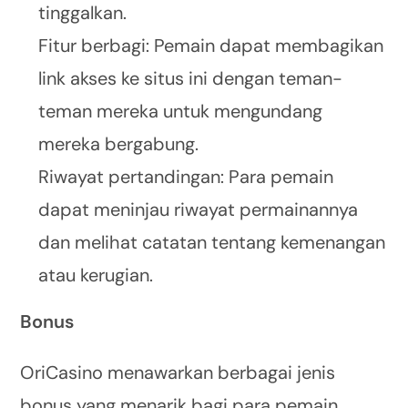
tinggalkan.
Fitur berbagi: Pemain dapat membagikan
link akses ke situs ini dengan teman-
teman mereka untuk mengundang
mereka bergabung.
Riwayat pertandingan: Para pemain
dapat meninjau riwayat permainannya
dan melihat catatan tentang kemenangan
atau kerugian.
Bonus
OriCasino menawarkan berbagai jenis
bonus yang menarik bagi para pemain,