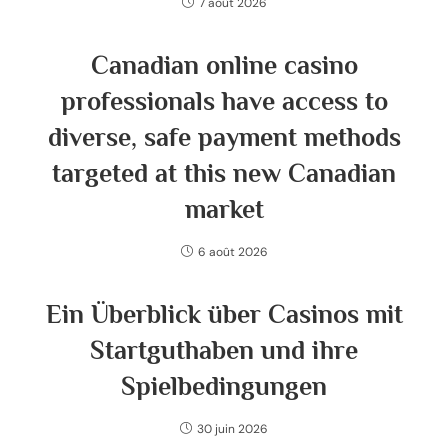
7 août 2026
Canadian online casino
professionals have access to
diverse, safe payment methods
targeted at this new Canadian
market
6 août 2026
Ein Überblick über Casinos mit
Startguthaben und ihre
Spielbedingungen
30 juin 2026