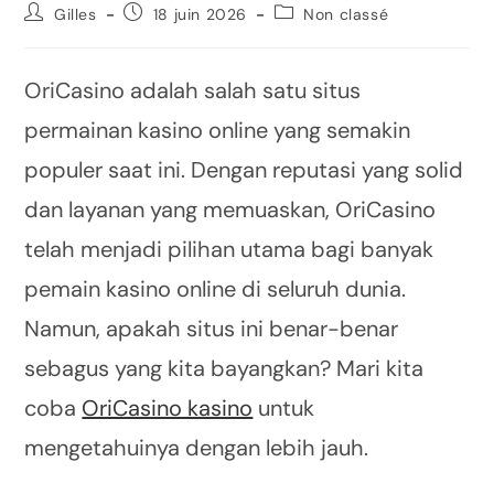
Gilles
18 juin 2026
Non classé
OriCasino adalah salah satu situs
permainan kasino online yang semakin
populer saat ini. Dengan reputasi yang solid
dan layanan yang memuaskan, OriCasino
telah menjadi pilihan utama bagi banyak
pemain kasino online di seluruh dunia.
Namun, apakah situs ini benar-benar
sebagus yang kita bayangkan? Mari kita
coba
OriCasino kasino
untuk
mengetahuinya dengan lebih jauh.