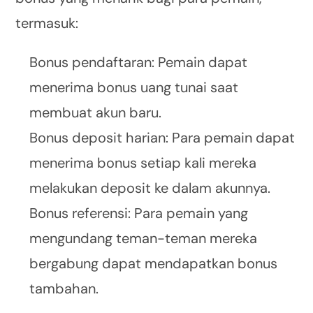
termasuk:
Bonus pendaftaran: Pemain dapat
menerima bonus uang tunai saat
membuat akun baru.
Bonus deposit harian: Para pemain dapat
menerima bonus setiap kali mereka
melakukan deposit ke dalam akunnya.
Bonus referensi: Para pemain yang
mengundang teman-teman mereka
bergabung dapat mendapatkan bonus
tambahan.