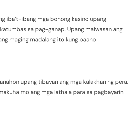
 ng iba’t-ibang mga bonong kasino upang
 katumbas sa pag-ganap. Upang maiwasan ang
bang maging madalang ito kung paano
panahon upang tibayan ang mga kalakhan ng pera
 makuha mo ang mga lathala para sa pagbayarin