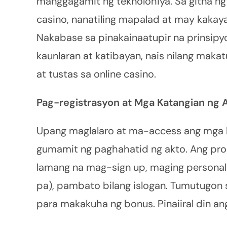
manggagamit ng teknolohiya. Sa gitna ng
casino, nanatiling mapalad at may kakaya
Nakabase sa pinakainaatupir na prinsipy
kaunlaran at katibayan, nais nilang ma
at tustas sa online casino.
Pag-registrasyon at Mga Katangian ng
Upang maglalaro at ma-access ang mga 
gumamit ng paghahatid ng akto. Ang pr
lamang na mag-sign up, maging personal 
pa), pambato bilang islogan. Tumutugon
para makakuha ng bonus. Pinaiiral din a