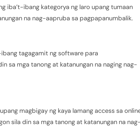
ng iba’t-ibang kategorya ng laro upang tumaan
katanungan na nag-aapruba sa pagpapanumbalik.
t-ibang tagagamit ng software para
din sa mga tanong at katanungan na naging nag-
 upang magbigay ng kaya lamang access sa onlin
gon sila din sa mga tanong at katanungan na nag