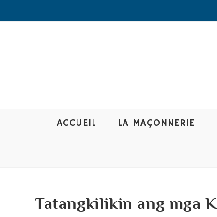
ACCUEIL
LA MAÇONNERIE
Tatangkilikin ang mga 