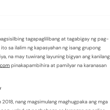
nagsisilbing tagapaglilibang at tagabigay ng pag-
ito sa ilalim ng kapasyahan ng isang grupong
a, na may tuwirang layuning bigyan ang kanilang
.com
pinakapambihira at pamilyar na karanasan
w
on 2018, nang magsimulang maghugpaka ang mga