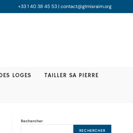
+33 1 40 38 45 53 | contact@glmisraim.org
DES LOGES
TAILLER SA PIERRE
Rechercher
RECHERCHER