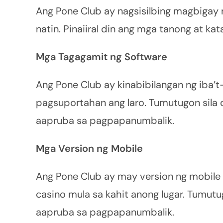
Ang Pone Club ay nagsisilbing magbigay 
natin. Pinaiiral din ang mga tanong at 
Mga Tagagamit ng Software
Ang Pone Club ay kinabibilangan ng iba’
pagsuportahan ang laro. Tumutugon sila 
aapruba sa pagpapanumbalik.
Mga Version ng Mobile
Ang Pone Club ay may version ng mobile
casino mula sa kahit anong lugar. Tumutu
aapruba sa pagpapanumbalik.