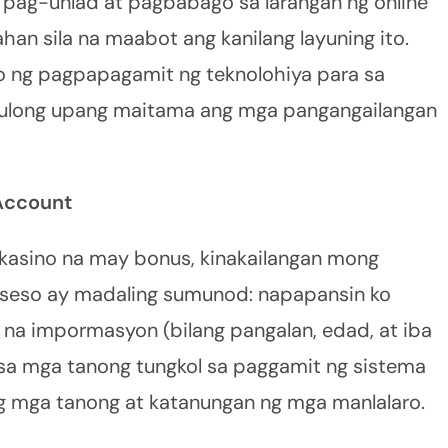
 pag-unlad at pagbabago sa larangan ng online
han sila na maabot ang kanilang layuning ito.
o ng pagpapagamit ng teknolohiya para sa
katulong upang maitama ang mga pangangailangan
 Account
kasino na may bonus, kinakailangan mong
oseso ay madaling sumunod: napapansin ko
na impormasyon (bilang pangalan, edad, at iba
 sa mga tanong tungkol sa paggamit ng sistema
ng mga tanong at katanungan ng mga manlalaro.