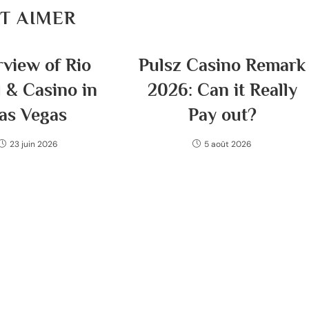
T AIMER
view of Rio
Pulsz Casino Remark
 & Casino in
2026: Can it Really
as Vegas
Pay out?
23 juin 2026
5 août 2026