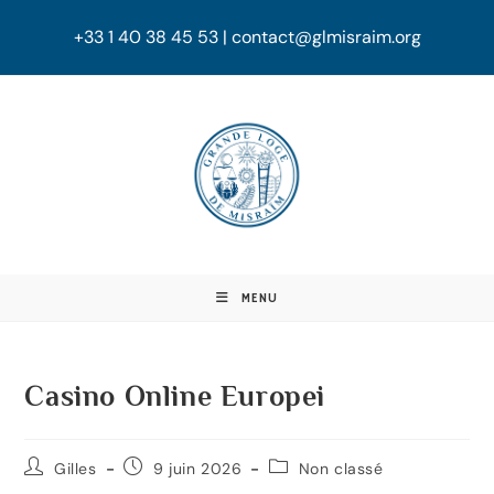
+33 1 40 38 45 53 | contact@glmisraim.org
MENU
Casino Online Europei
Gilles
9 juin 2026
Non classé