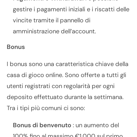
gestire i pagamenti iniziali e i riscatti delle
vincite tramite il pannello di
amministrazione dell’account.
Bonus
I bonus sono una caratteristica chiave della
casa di gioco online. Sono offerte a tutti gli
utenti registrati con regolarità per ogni
deposito effettuato durante la settimana.
Tra i tipi più comuni ci sono:
Bonus di benvenuto
: un aumento del
100% fino al massimo €1,000 sul primo