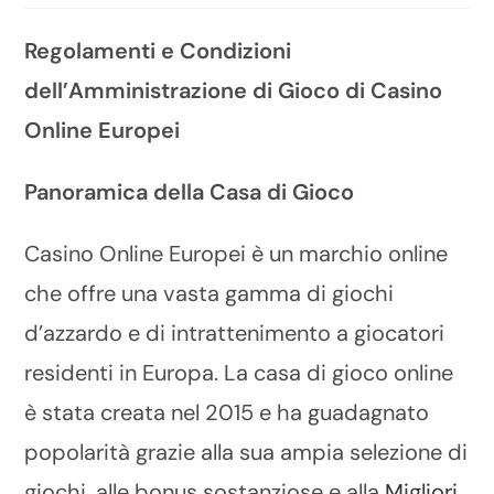
Regolamenti e Condizioni
dell’Amministrazione di Gioco di Casino
Online Europei
Panoramica della Casa di Gioco
Casino Online Europei è un marchio online
che offre una vasta gamma di giochi
d’azzardo e di intrattenimento a giocatori
residenti in Europa. La casa di gioco online
è stata creata nel 2015 e ha guadagnato
popolarità grazie alla sua ampia selezione di
giochi, alle bonus sostanziose e alla
Migliori