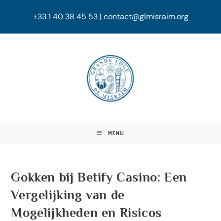
+33 1 40 38 45 53 | contact@glmisraim.org
MENU
Gokken bij Betify Casino: Een
Vergelijking van de
Mogelijkheden en Risicos