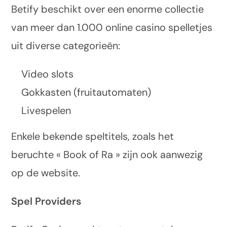
Betify beschikt over een enorme collectie
van meer dan 1.000 online casino spelletjes
uit diverse categorieën:
Video slots
Gokkasten (fruitautomaten)
Livespelen
Enkele bekende speltitels, zoals het
beruchte « Book of Ra » zijn ook aanwezig
op de website.
Spel Providers