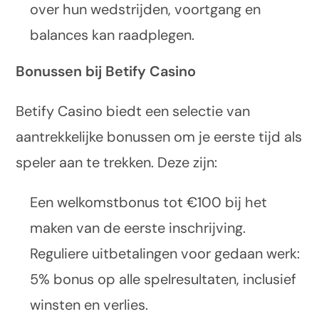
over hun wedstrijden, voortgang en
balances kan raadplegen.
Bonussen bij Betify Casino
Betify Casino biedt een selectie van
aantrekkelijke bonussen om je eerste tijd als
speler aan te trekken. Deze zijn:
Een welkomstbonus tot €100 bij het
maken van de eerste inschrijving.
Reguliere uitbetalingen voor gedaan werk:
5% bonus op alle spelresultaten, inclusief
winsten en verlies.