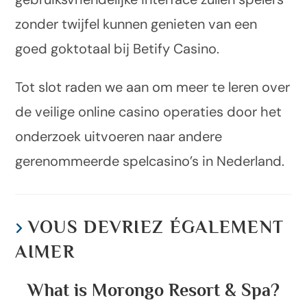
zonder twijfel kunnen genieten van een
goed goktotaal bij Betify Casino.
Tot slot raden we aan om meer te leren over
de veilige online casino operaties door het
onderzoek uitvoeren naar andere
gerenommeerde spelcasino’s in Nederland.
VOUS DEVRIEZ ÉGALEMENT
AIMER
What is Morongo Resort & Spa?