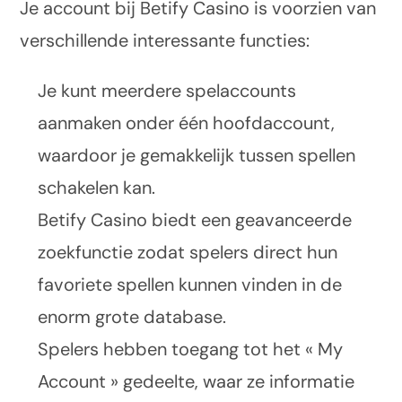
Je account bij Betify Casino is voorzien van
verschillende interessante functies:
Je kunt meerdere spelaccounts
aanmaken onder één hoofdaccount,
waardoor je gemakkelijk tussen spellen
schakelen kan.
Betify Casino biedt een geavanceerde
zoekfunctie zodat spelers direct hun
favoriete spellen kunnen vinden in de
enorm grote database.
Spelers hebben toegang tot het « My
Account » gedeelte, waar ze informatie